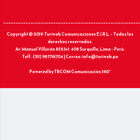
______________________________________________________
Copyright © 2019: Turiweb Comunicaciones E.I.R.L. – Todos los
derechos reservados.
Av. Manuel Villarán 856 Int. 408 Surquillo, Lima – Perú.
Telf.: (511) 987761704 | Correo: info@turiweb.pe
Powered by
TBCOM Comunicación 360°