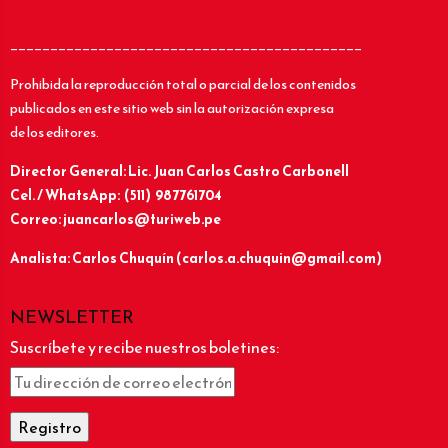
____________________________________________
Prohibida la reproducción total o parcial de los contenidos
publicados en este sitio web sin la autorización expresa
de los editores.
Director General: Lic.
Juan Carlos Castro Carbonell
Cel. / WhatsApp: (511) 987761704
Correo: juancarlos@turiweb.pe
Analista: Carlos Chuquín (carlos.a.chuquin@gmail.com)
NEWSLETTER
Suscríbete y recibe nuestros boletines: