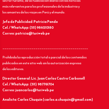
sector turismo, de actualización diaria con las noticias
más relevantes para los profesionales de la industria y
los amantes de los viajes en Perú y el mundo.
Jefa de Publicidad: Patricia Pando
Cel. / WhatsApp: (511) 986210180
Correo: patricia@turiweb.pe
____________________________________________
Prohibida la reproducción total o parcial de los contenidos
publicados en este sitio web sin la autorización expresa
de los editores.
Director General: Lic.
Juan Carlos Castro Carbonell
Cel. / WhatsApp: (511) 987761704
Correo: juancarlos@turiweb.pe
Analista: Carlos Chuquín (carlos.a.chuquin@gmail.com)