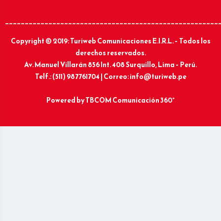
______________________________________________________
Copyright © 2019: Turiweb Comunicaciones E.I.R.L. – Todos los
derechos reservados.
Av. Manuel Villarán 856 Int. 408 Surquillo, Lima – Perú.
Telf.: (511) 987761704 | Correo: info@turiweb.pe
Powered by
TBCOM Comunicación 360°