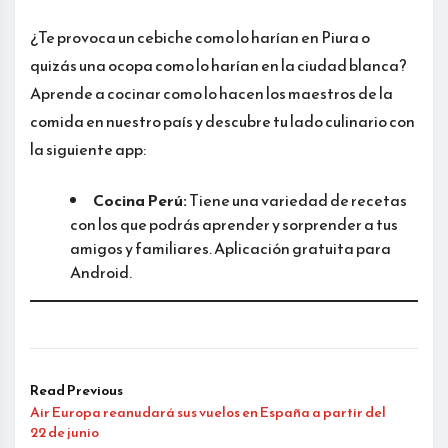
¿Te provoca un cebiche como lo harían en Piura o
quizás una ocopa como lo harían en la ciudad blanca?
Aprende a cocinar como lo hacen los maestros de la
comida en nuestro país y descubre tu lado culinario con
la siguiente app:
Cocina Perú:
Tiene una variedad de recetas
con los que podrás aprender y sorprender a tus
amigos y familiares. Aplicación gratuita para
Android.
Read Previous
Air Europa reanudará sus vuelos en España a partir del
22 de junio