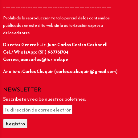
____________________________________________
Prohibida la reproducción total o parcial de los contenidos
publicados en este sitio web sin la autorización expresa
de los editores.
Director General: Lic.
Juan Carlos Castro Carbonell
Cel. / WhatsApp: (511) 987761704
Correo: juancarlos@turiweb.pe
Analista: Carlos Chuquín (carlos.a.chuquin@gmail.com)
NEWSLETTER
Suscríbete y recibe nuestros boletines: