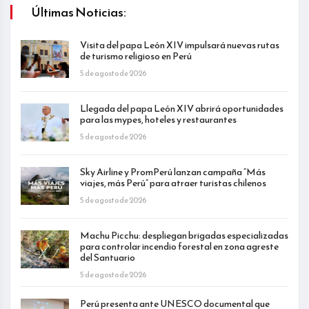
Últimas Noticias:
Visita del papa León XIV impulsará nuevas rutas
de turismo religioso en Perú
5 de agosto de 2026
Llegada del papa León XIV abrirá oportunidades
para las mypes, hoteles y restaurantes
5 de agosto de 2026
Sky Airline y PromPerú lanzan campaña “Más
viajes, más Perú” para atraer turistas chilenos
5 de agosto de 2026
Machu Picchu: despliegan brigadas especializadas
para controlar incendio forestal en zona agreste
del Santuario
5 de agosto de 2026
Perú presenta ante UNESCO documental que