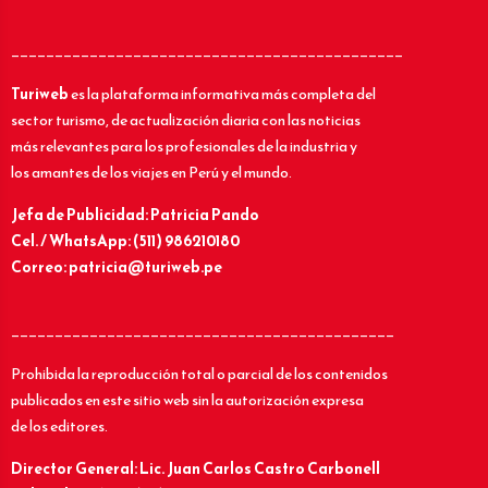
_____________________________________________
Turiweb
es la plataforma informativa más completa del
sector turismo, de actualización diaria con las noticias
más relevantes para los profesionales de la industria y
los amantes de los viajes en Perú y el mundo.
Jefa de Publicidad: Patricia Pando
Cel. / WhatsApp: (511) 986210180
Correo: patricia@turiweb.pe
____________________________________________
Prohibida la reproducción total o parcial de los contenidos
publicados en este sitio web sin la autorización expresa
de los editores.
Director General: Lic.
Juan Carlos Castro Carbonell