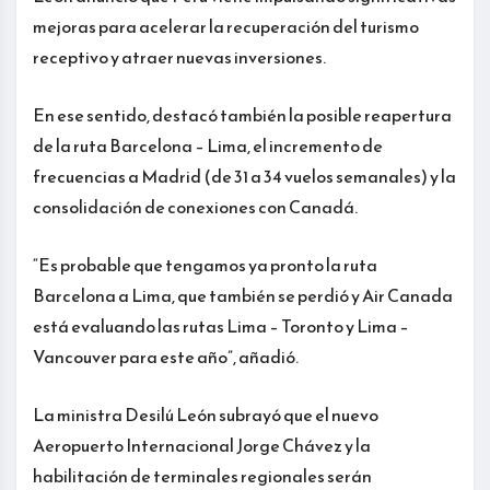
mejoras para acelerar la recuperación del turismo
receptivo y atraer nuevas inversiones.
En ese sentido, destacó también la posible reapertura
de la ruta Barcelona – Lima, el incremento de
frecuencias a Madrid (de 31 a 34 vuelos semanales) y la
consolidación de conexiones con Canadá.
“Es probable que tengamos ya pronto la ruta
Barcelona a Lima, que también se perdió y Air Canada
está evaluando las rutas Lima – Toronto y Lima –
Vancouver para este año”, añadió.
La ministra Desilú León subrayó que el nuevo
Aeropuerto Internacional Jorge Chávez y la
habilitación de terminales regionales serán