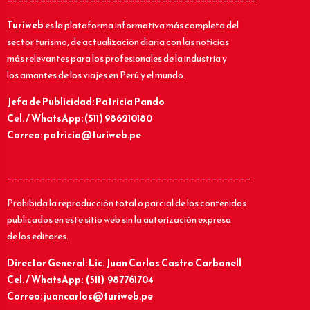
Turiweb
es la plataforma informativa más completa del
sector turismo, de actualización diaria con las noticias
más relevantes para los profesionales de la industria y
los amantes de los viajes en Perú y el mundo.
Jefa de Publicidad: Patricia Pando
Cel. / WhatsApp: (511) 986210180
Correo: patricia@turiweb.pe
____________________________________________
Prohibida la reproducción total o parcial de los contenidos
publicados en este sitio web sin la autorización expresa
de los editores.
Director General: Lic.
Juan Carlos Castro Carbonell
Cel. / WhatsApp: (511) 987761704
Correo: juancarlos@turiweb.pe