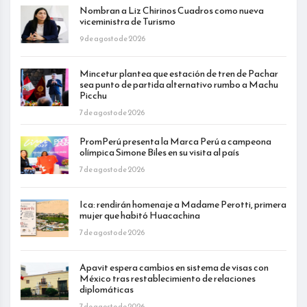
Nombran a Liz Chirinos Cuadros como nueva
viceministra de Turismo
9 de agosto de 2026
Mincetur plantea que estación de tren de Pachar
sea punto de partida alternativo rumbo a Machu
Picchu
7 de agosto de 2026
PromPerú presenta la Marca Perú a campeona
olímpica Simone Biles en su visita al país
7 de agosto de 2026
Ica: rendirán homenaje a Madame Perotti, primera
mujer que habitó Huacachina
7 de agosto de 2026
Apavit espera cambios en sistema de visas con
México tras restablecimiento de relaciones
diplomáticas
7 de agosto de 2026