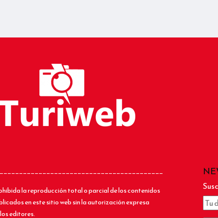
NE
__________________________________________
Susc
ohibida la reproducción total o parcial de los contenidos
blicados en este sitio web sin la autorización expresa
los editores.