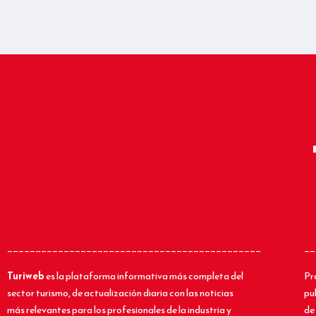
_____________________________________________
__
Turiweb
es la plataforma informativa más completa del
Pr
sector turismo, de actualización diaria con las noticias
pu
más relevantes para los profesionales de la industria y
de 