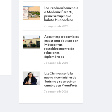
Ica: rendirán homenaje
a Madame Perotti,
primera mujer que
habitó Huacachina
7 de agosto de 2026
Apavit espera cambios
en sistema de visas con
México tras
restablecimiento de
relaciones
diplomáticas
7 de agosto de 2026
Liz Chirinos sería la
nueva viceministra de
Turismo y se avecinan
cambios en PromPerú
7 de agosto de 2026