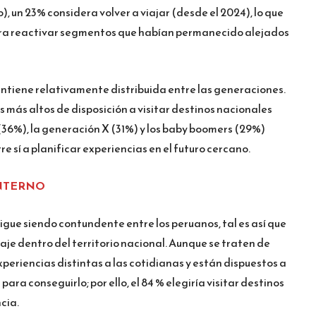
o), un 23% considera volver a viajar (desde el 2024), lo que
ra reactivar segmentos que habían permanecido alejados
ntiene relativamente distribuida entre las generaciones.
s más altos de disposición a visitar destinos nacionales
 (36%), la generación X (31%) y los baby boomers (29%)
e sí a planificar experiencias en el futuro cercano.
INTERNO
sigue siendo contundente entre los peruanos, tal es así que
iaje dentro del territorio nacional. Aunque se traten de
xperiencias distintas a las cotidianas y están dispuestos a
ara conseguirlo; por ello, el 84 % elegiría visitar destinos
cia.