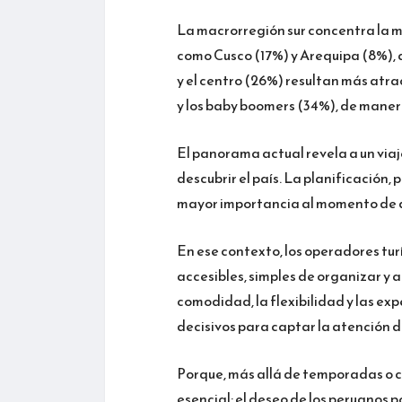
La macrorregión sur concentra la m
como Cusco (17%) y Arequipa (8%), as
y el centro (26%) resultan más atr
y los baby boomers (34%), de maner
El panorama actual revela a un viaj
descubrir el país. La planificación,
mayor importancia al momento de de
En ese contexto, los operadores tur
accesibles, simples de organizar y a
comodidad, la flexibilidad y las e
decisivos para captar la atención
Porque, más allá de temporadas o c
esencial: el deseo de los peruanos p