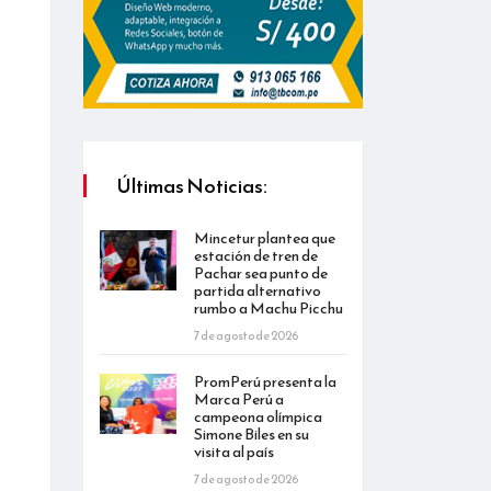
Últimas Noticias:
Mincetur plantea que
estación de tren de
Pachar sea punto de
partida alternativo
rumbo a Machu Picchu
7 de agosto de 2026
PromPerú presenta la
Marca Perú a
campeona olímpica
Simone Biles en su
visita al país
7 de agosto de 2026