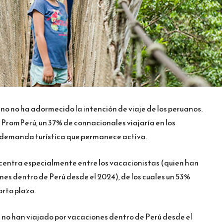
no no ha adormecido la intención de viaje de los peruanos.
 PromPerú, un 37% de connacionales viajaría en los
a demanda turística que permanece activa.
concentra especialmente entre los vacacionistas (quien han
nes dentro de Perú desde el 2024), de los cuales un 53%
orto plazo.
s no han viajado por vacaciones dentro de Perú desde el