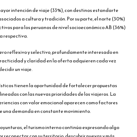
ayor intención de viaje (33%), con destinos estandarte
ociados a cultura y tradición. Por su parte, el norte (30%)
activos para los peruanos de nivel socioeconómico AB (36%)
a respectiva.
ero reflexivo y selectivo, profundamente interesado en
 practicidad y claridad en la oferta adquieren cada vez
cidir un viaje.
ísticos tienen la oportunidad de fortalecer propuestas
lineadas con las nuevas prioridades de los viajeros. La
xperiencias con valor emocional aparecen como factores
 de una demanda en constante movimiento.
oyunturas, el turismo interno continúa expresando algo
or reconectar con su territorio, descubrir nuevas y más