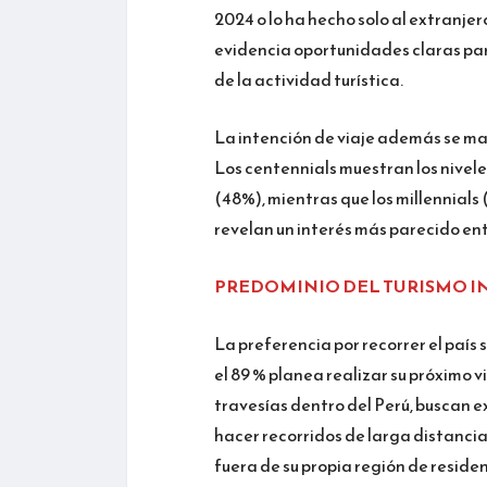
2024 o lo ha hecho solo al extranjer
evidencia oportunidades claras pa
de la actividad turística.
La intención de viaje además se ma
Los centennials muestran los nivele
(48%), mientras que los millennials
revelan un interés más parecido entr
PREDOMINIO DEL TURISMO 
La preferencia por recorrer el país 
el 89 % planea realizar su próximo v
travesías dentro del Perú, buscan e
hacer recorridos de larga distancia p
fuera de su propia región de residen