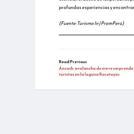
profundas experiencias y encontrar 
(Fuente: Turismo In | PromPerú)
Read Previous
Áncash: avalancha de nieve sorprende
turistas en la laguna Rocotuyoc