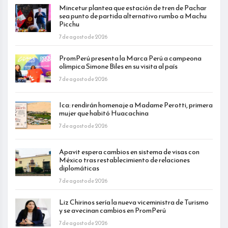
Mincetur plantea que estación de tren de Pachar
sea punto de partida alternativo rumbo a Machu
Picchu
7 de agosto de 2026
PromPerú presenta la Marca Perú a campeona
olímpica Simone Biles en su visita al país
7 de agosto de 2026
Ica: rendirán homenaje a Madame Perotti, primera
mujer que habitó Huacachina
7 de agosto de 2026
Apavit espera cambios en sistema de visas con
México tras restablecimiento de relaciones
diplomáticas
7 de agosto de 2026
Liz Chirinos sería la nueva viceministra de Turismo
y se avecinan cambios en PromPerú
7 de agosto de 2026