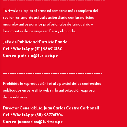
Turiweb
es la plataforma informativa más completa del
sector turismo, de actualización diaria con las noticias
más relevantes para los profesionales de la industria y
los amantes de los viajes en Perú y el mundo.
Jefa de Publicidad: Patricia Pando
Cel. / WhatsApp: (511) 986210180
Correo: patricia@turiweb.pe
____________________________________________
Prohibida la reproducción total o parcial de los contenidos
publicados en este sitio web sin la autorización expresa
de los editores.
Director General: Lic.
Juan Carlos Castro Carbonell
Cel. / WhatsApp: (511) 987761704
Correo: juancarlos@turiweb.pe