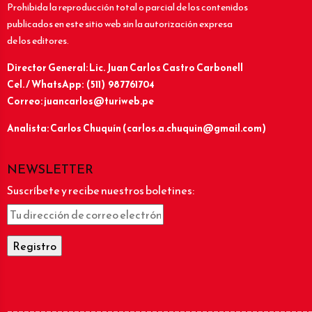
Prohibida la reproducción total o parcial de los contenidos
publicados en este sitio web sin la autorización expresa
de los editores.
Director General: Lic.
Juan Carlos Castro Carbonell
Cel. / WhatsApp: (511) 987761704
Correo: juancarlos@turiweb.pe
Analista: Carlos Chuquín (carlos.a.chuquin@gmail.com)
NEWSLETTER
Suscríbete y recibe nuestros boletines:
______________________________________________________