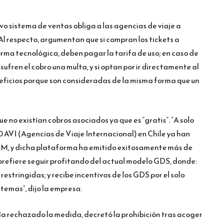
evo sistema de ventas obliga a las agencias de viaje a
Al respecto, argumentan que si compran los tickets a
rma tecnológica, deben pagar la tarifa de uso; en caso de
ufren el cobro una multa, y si optan por ir directamente al
neficios porque son consideradas de la misma forma que un
 no existían cobros asociados ya que es “gratis”. “A solo
0 AVI (Agencias de Viaje Internacional) en Chile ya han
M, y dicha plataforma ha emitido exitosamente más de
 prefiere seguir profitando del actual modelo GDS, donde:
estringidas; y recibe incentivos de los GDS por el solo
stemas”, dijo la empresa.
ía rechazado la medida, decretó la prohibición tras acoger