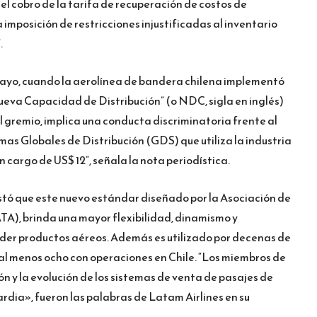
o el cobro de la tarifa de recuperación de costos de
la imposición de restricciones injustificadas al inventario
.
 mayo, cuando la aerolínea de bandera chilena implementó
ueva Capacidad de Distribución” (o NDC, sigla en inglés)
 gremio, implica una conducta discriminatoria frente al
as Globales de Distribución (GDS) que utiliza la industria
 cargo de US$ 12”, señala la nota periodística.
stó que este nuevo estándar diseñado por la Asociación de
TA), brinda una mayor flexibilidad, dinamismo y
nder productos aéreos. Además es utilizado por decenas de
 al menos ocho con operaciones en Chile. “Los miembros de
ón y la evolución de los sistemas de venta de pasajes de
dia», fueron las palabras de Latam Airlines en su