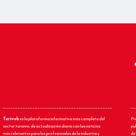
_____________________________________________
__
Turiweb
es la plataforma informativa más completa del
Pr
sector turismo, de actualización diaria con las noticias
pu
más relevantes para los profesionales de la industria y
de 