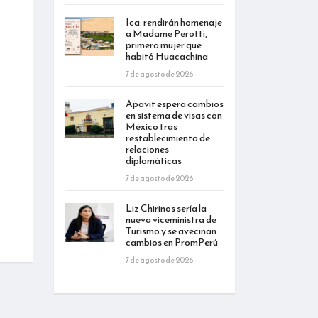
Ica: rendirán homenaje
a Madame Perotti,
primera mujer que
habitó Huacachina
7 de agosto de 2026
Apavit espera cambios
en sistema de visas con
México tras
restablecimiento de
relaciones
diplomáticas
7 de agosto de 2026
Liz Chirinos sería la
nueva viceministra de
Turismo y se avecinan
cambios en PromPerú
7 de agosto de 2026