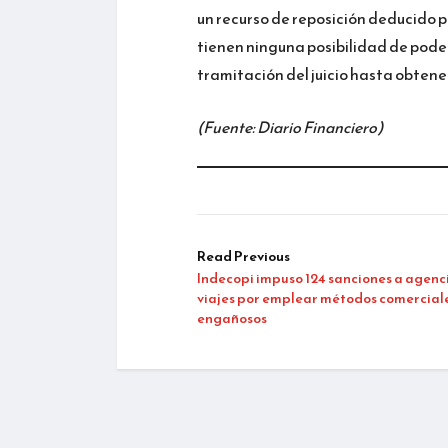
un recurso de reposición deducido p
tienen ninguna posibilidad de pode
tramitación del juicio hasta obtene
(Fuente: Diario Financiero)
Read Previous
Indecopi impuso 124 sanciones a agenc
viajes por emplear métodos comercial
engañosos