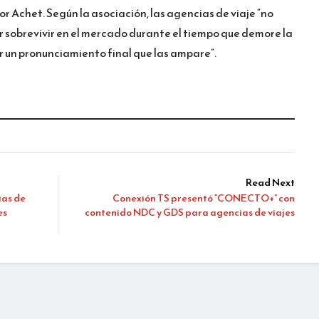
or Achet. Según la asociación, las agencias de viaje “no
r sobrevivir en el mercado durante el tiempo que demore la
r un pronunciamiento final que las ampare”.
Read Next
ias de
Conexión TS presentó “CONECTO+” con
es
contenido NDC y GDS para agencias de viajes