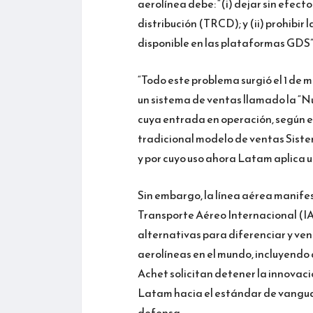
aerolínea debe: “(i) dejar sin efect
distribución (TRCD); y (ii) prohibir 
disponible en las plataformas GDS”
“Todo este problema surgió el 1 de
un sistema de ventas llamado la “N
cuya entrada en operación, según el
tradicional modelo de ventas Sistem
y por cuyo uso ahora Latam aplica un
Sin embargo, la línea aérea manife
Transporte Aéreo Internacional (IA
alternativas para diferenciar y ve
aerolíneas en el mundo, incluyendo
Achet solicitan detener la innovaci
Latam hacia el estándar de vanguar
defensa.