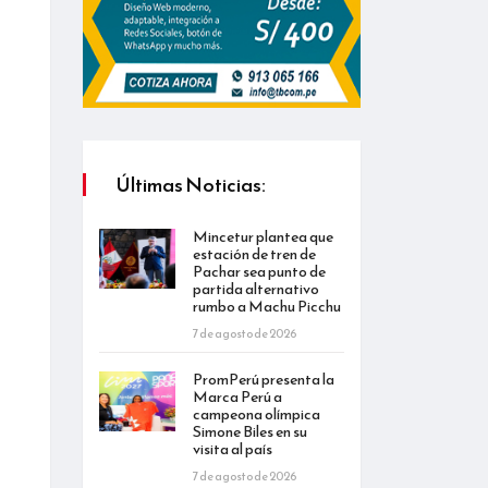
Últimas Noticias:
Mincetur plantea que
estación de tren de
Pachar sea punto de
partida alternativo
rumbo a Machu Picchu
7 de agosto de 2026
PromPerú presenta la
Marca Perú a
campeona olímpica
Simone Biles en su
visita al país
7 de agosto de 2026