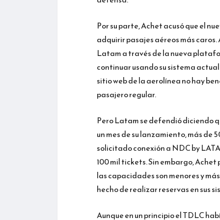
Por su parte, Achet acusó que el nu
adquirir pasajes aéreos más caros. 
Latam a través de la nueva platafo
continuar usando su sistema actual s
sitio web de la aerolínea no hay be
pasajero regular.
Pero Latam se defendió diciendo que
un mes de su lanzamiento, más de 5
solicitado conexión a NDC by LATA
100 mil tickets. Sin embargo, Achet
las capacidades son menores y más r
hecho de realizar reservas en sus si
Aunque en un principio el TDLC hab