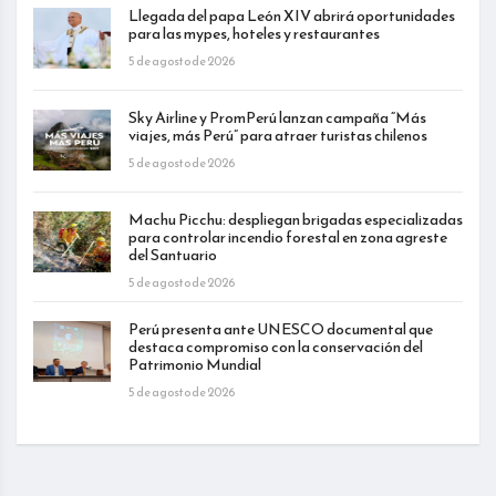
Llegada del papa León XIV abrirá oportunidades
para las mypes, hoteles y restaurantes
5 de agosto de 2026
Sky Airline y PromPerú lanzan campaña “Más
viajes, más Perú” para atraer turistas chilenos
5 de agosto de 2026
Machu Picchu: despliegan brigadas especializadas
para controlar incendio forestal en zona agreste
del Santuario
5 de agosto de 2026
Perú presenta ante UNESCO documental que
destaca compromiso con la conservación del
Patrimonio Mundial
5 de agosto de 2026