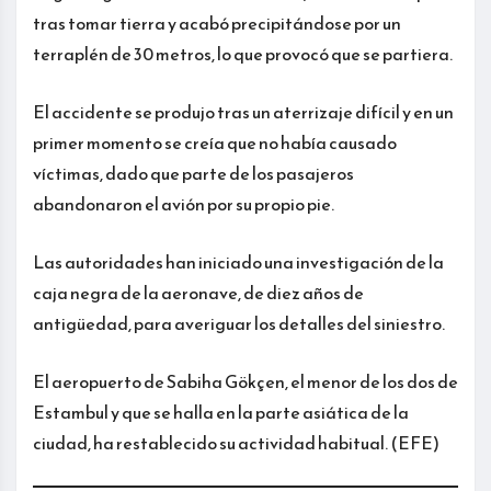
tras tomar tierra y acabó precipitándose por un
terraplén de 30 metros, lo que provocó que se partiera.
El accidente se produjo tras un aterrizaje difícil y en un
primer momento se creía que no había causado
víctimas, dado que parte de los pasajeros
abandonaron el avión por su propio pie.
Las autoridades han iniciado una investigación de la
caja negra de la aeronave, de diez años de
antigüedad, para averiguar los detalles del siniestro.
El aeropuerto de Sabiha Gökçen, el menor de los dos de
Estambul y que se halla en la parte asiática de la
ciudad, ha restablecido su actividad habitual. (EFE)