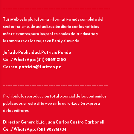
_____________________________________________
Turiweb
es la plataforma informativa más completa del
sector turismo, de actualización diaria con las noticias
más relevantes para los profesionales de la industria y
los amantes de los viajes en Perú y el mundo.
Jefa de Publicidad: Patricia Pando
Cel. / WhatsApp: (511) 986210180
Correo: patricia@turiweb.pe
____________________________________________
Prohibida la reproducción total o parcial de los contenidos
publicados en este sitio web sin la autorización expresa
de los editores.
Director General: Lic.
Juan Carlos Castro Carbonell
Cel. / WhatsApp: (511) 987761704