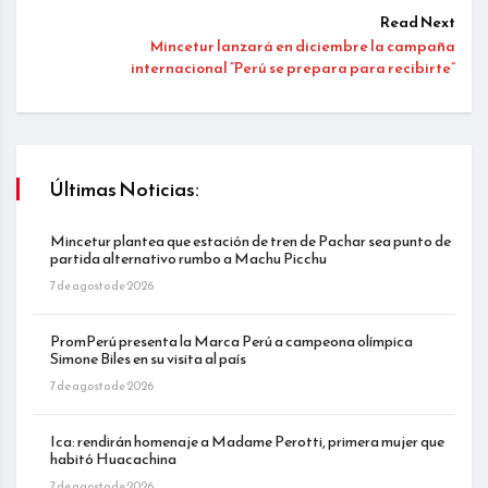
Read Next
Mincetur lanzará en diciembre la campaña
internacional “Perú se prepara para recibirte”
Últimas Noticias:
Mincetur plantea que estación de tren de Pachar sea punto de
partida alternativo rumbo a Machu Picchu
7 de agosto de 2026
PromPerú presenta la Marca Perú a campeona olímpica
Simone Biles en su visita al país
7 de agosto de 2026
Ica: rendirán homenaje a Madame Perotti, primera mujer que
habitó Huacachina
7 de agosto de 2026