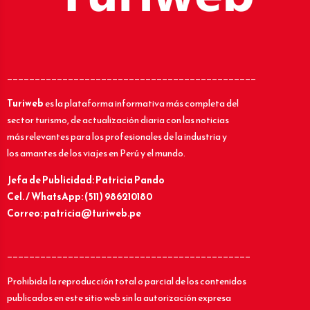
_____________________________________________
Turiweb
es la plataforma informativa más completa del
sector turismo, de actualización diaria con las noticias
más relevantes para los profesionales de la industria y
los amantes de los viajes en Perú y el mundo.
Jefa de Publicidad: Patricia Pando
Cel. / WhatsApp: (511) 986210180
Correo: patricia@turiweb.pe
____________________________________________
Prohibida la reproducción total o parcial de los contenidos
publicados en este sitio web sin la autorización expresa