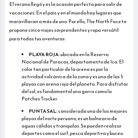
El verano llegó y es la ocasión perfecta para salir de
vacaciones. En el país y en el mundo hay lugares que
maravillaran a más de uno. Por ello, The North Face te
propone cinco viajes sorprendentes y ropa versátil
para todas tus aventuras:
PLAYA ROJA:
ubicada en la Reserva
Nacional de Paracas, departamento de Ica. El
color tan particular de la arena es por la
actividad volcánica de la zona y es una de las 5
playas con arena roja del planeta. Para disfrutar
del sol, es fundamental una gorra como la
Patches Trucker.
PUNTA SAL:
considerada una de las mejores
playas del norte peruano, es un balneario de
aguas cálidas y tranquilas. Se pueden realizar
deportes como el surf, pesca deportiva y buceo.