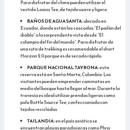
Para disfrutar del clima pueden utilizar el
vestido Loasis Tee, de tejido suave y ligero.
BAÑOS DE AGUA SANTA:
ubicado en
Ecuador, donde están las cascadas “El pailón del
diablo” o la sorprendente vista desde “El
columpio del fin del mundo”. Para disfrutar de
una ruta de trekking es recomendable el short
Horizon 2.0 porque es de secado rápido.
PARQUE NACIONAL TAYRONA:
esta
reserva está en Santa Marta, Colombia. Los
visitantes pueden emprender caminatas en
medio del bosque hasta llegar al mar. Durante la
travesía es ideal utilizar prendas ligeras como
polo Bottle Source Tee, confeccionado con
tejidos reciclados.
TAILANDIA:
en el país asiático se
encuentran playas paradisiacas como Phra