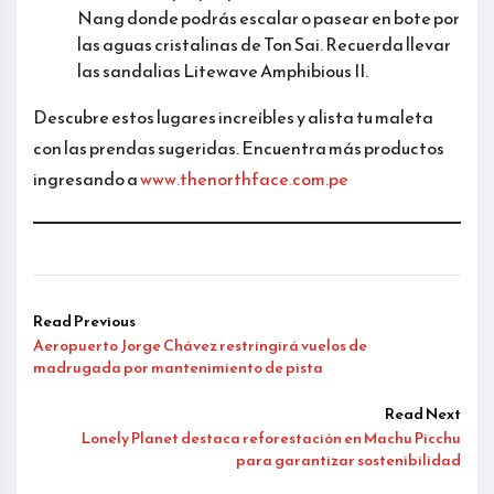
Nang donde podrás escalar o pasear en bote por
las aguas cristalinas de Ton Sai. Recuerda llevar
las sandalias Litewave Amphibious II.
Descubre estos lugares increíbles y alista tu maleta
con las prendas sugeridas. Encuentra más productos
ingresando a
www.thenorthface.com.pe
Read Previous
Aeropuerto Jorge Chávez restringirá vuelos de
madrugada por mantenimiento de pista
Read Next
Lonely Planet destaca reforestación en Machu Picchu
para garantizar sostenibilidad