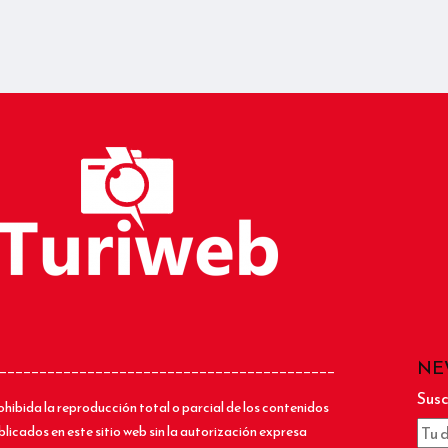
NE
__________________________________________
Susc
ohibida la reproducción total o parcial de los contenidos
blicados en este sitio web sin la autorización expresa