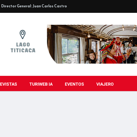
Director General: Juan Carlos Castro
EVISTAS
TURIWEB IA
EVENTOS
VIAJERO