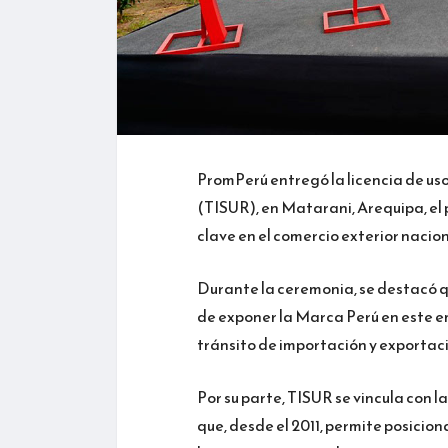
PromPerú entregó la licencia de uso
(TISUR), en Matarani, Arequipa, el p
clave en el comercio exterior nacion
Durante la ceremonia, se destacó q
de exponer la Marca Perú en este 
tránsito de importación y exportació
Por su parte, TISUR se vincula con l
que, desde el 2011, permite posiciona