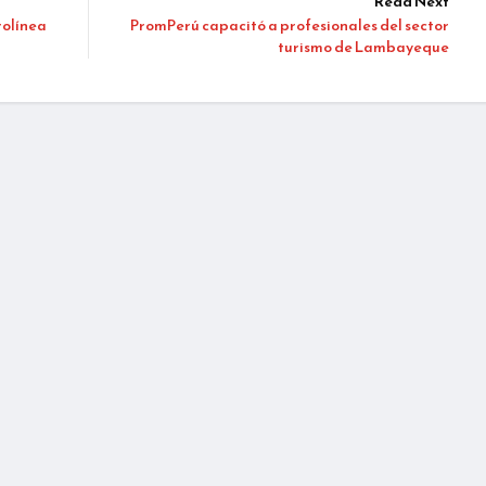
Read Next
rolínea
PromPerú capacitó a profesionales del sector
turismo de Lambayeque