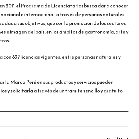
en 2011, el Programa de Licenciatarios busca dar a conocer
l nacional e internacional, a través de personas naturales
eadas a sus objetivos, que son la promoción de los sectores
nes e imagen del país, en los ámbitos de gastronomía, arte y
tros.
con 837 licencias vigentes, entre personas naturales y
ar la Marca Perú en sus productos y servicios pueden
s y solicitarla a través de un trámite sencillo y gratuito