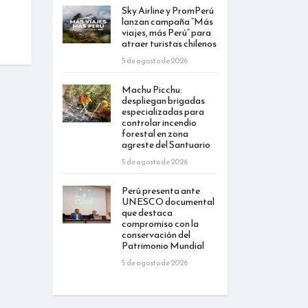
Sky Airline y PromPerú
lanzan campaña “Más
viajes, más Perú” para
atraer turistas chilenos
5 de agosto de 2026
Machu Picchu:
despliegan brigadas
especializadas para
controlar incendio
forestal en zona
agreste del Santuario
5 de agosto de 2026
Perú presenta ante
UNESCO documental
que destaca
compromiso con la
conservación del
Patrimonio Mundial
5 de agosto de 2026