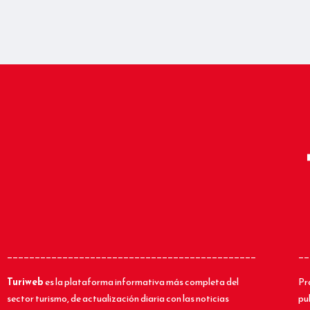
_____________________________________________
__
Turiweb
es la plataforma informativa más completa del
Pr
sector turismo, de actualización diaria con las noticias
pu