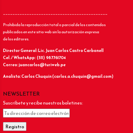
____________________________________________
Prohibida la reproducción total o parcial de los contenidos
publicados en este sitio web sin la autorización expresa
de los editores.
Director General: Lic.
Juan Carlos Castro Carbonell
Cel. / WhatsApp: (511) 987761704
Correo: juancarlos@turiweb.pe
Analista: Carlos Chuquín (carlos.a.chuquin@gmail.com)
NEWSLETTER
Suscríbete y recibe nuestros boletines: