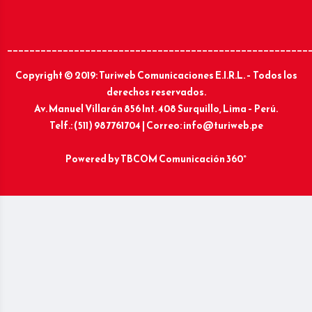
______________________________________________________
Copyright © 2019: Turiweb Comunicaciones E.I.R.L. – Todos los
derechos reservados.
Av. Manuel Villarán 856 Int. 408 Surquillo, Lima – Perú.
Telf.: (511) 987761704 | Correo: info@turiweb.pe
Powered by
TBCOM Comunicación 360°