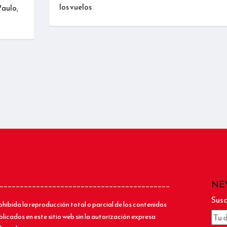
los vuelos
Paulo,
NE
__________________________________________
Susc
ohibida la reproducción total o parcial de los contenidos
blicados en este sitio web sin la autorización expresa