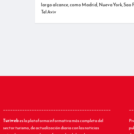
largo alcance, como Madrid, Nueva York, Sao 
Tel Aviv
_____________________________________________
__
Turiweb
es la plataforma informativa más completa del
Pr
sector turismo, de actualización diaria con las noticias
pu