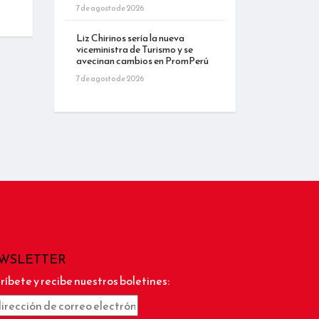
7 de agosto de 2026
Liz Chirinos sería la nueva
viceministra de Turismo y se
avecinan cambios en PromPerú
7 de agosto de 2026
WSLETTER
ríbete y recibe nuestros boletines: