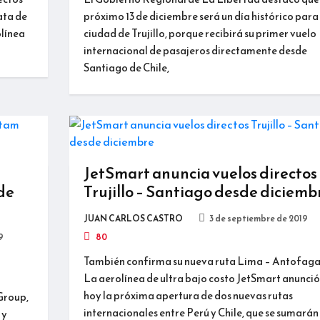
ata de
próximo 13 de diciembre será un día histórico para 
olínea
ciudad de Trujillo, porque recibirá su primer vuelo
internacional de pasajeros directamente desde
Santiago de Chile,
JetSmart anuncia vuelos directos
de
Trujillo – Santiago desde diciemb
JUAN CARLOS CASTRO
3 de septiembre de 2019
9
80
También confirma su nueva ruta Lima – Antofaga
La aerolínea de ultra bajo costo JetSmart anunció
hoy la próxima apertura de dos nuevas rutas
Group,
internacionales entre Perú y Chile, que se sumarán
 y