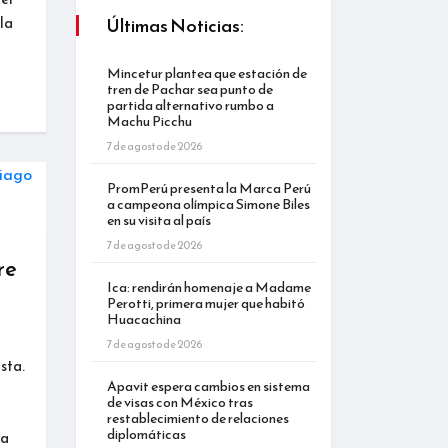
la
Últimas Noticias:
Mincetur plantea que estación de
tren de Pachar sea punto de
partida alternativo rumbo a
Machu Picchu
7 de agosto de 2026
PromPerú presenta la Marca Perú
a campeona olímpica Simone Biles
en su visita al país
7 de agosto de 2026
re
Ica: rendirán homenaje a Madame
Perotti, primera mujer que habitó
Huacachina
7 de agosto de 2026
sta.
Apavit espera cambios en sistema
de visas con México tras
restablecimiento de relaciones
diplomáticas
 a