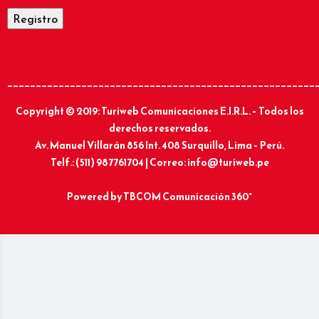
______________________________________________________
Copyright © 2019: Turiweb Comunicaciones E.I.R.L. – Todos los
derechos reservados.
Av. Manuel Villarán 856 Int. 408 Surquillo, Lima – Perú.
Telf.: (511) 987761704 | Correo: info@turiweb.pe
Powered by
TBCOM Comunicación 360°