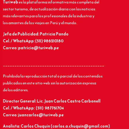
Turiweb
es la plataforma informativa más completa del
sector turismo, de actualización diaria con las noticias
más relevantes para los profesionales de la industria y
los amantes de los viajes en Perú y el mundo.
Jefa de Publicidad: Patricia Pando
Cel. / WhatsApp: (511) 986210180
Correo: patricia@turiweb.pe
____________________________________________
Prohibida la reproducción total o parcial de los contenidos
publicados en este sitio web sin la autorización expresa
de los editores.
Director General: Lic.
Juan Carlos Castro Carbonell
Cel. / WhatsApp: (511) 987761704
Correo: juancarlos@turiweb.pe
Analista: Carlos Chuquín (carlos.a.chuquin@gmail.com)