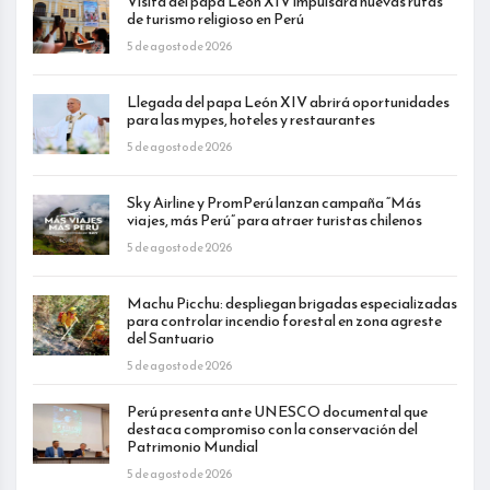
Visita del papa León XIV impulsará nuevas rutas
de turismo religioso en Perú
5 de agosto de 2026
Llegada del papa León XIV abrirá oportunidades
para las mypes, hoteles y restaurantes
5 de agosto de 2026
Sky Airline y PromPerú lanzan campaña “Más
viajes, más Perú” para atraer turistas chilenos
5 de agosto de 2026
Machu Picchu: despliegan brigadas especializadas
para controlar incendio forestal en zona agreste
del Santuario
5 de agosto de 2026
Perú presenta ante UNESCO documental que
destaca compromiso con la conservación del
Patrimonio Mundial
5 de agosto de 2026