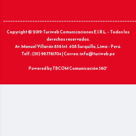
______________________________________________________
Copyright © 2019: Turiweb Comunicaciones E.I.R.L. – Todos los
derechos reservados.
Av. Manuel Villarán 856 Int. 408 Surquillo, Lima – Perú.
Telf.: (511) 987761704 | Correo: info@turiweb.pe
Powered by
TBCOM Comunicación 360°