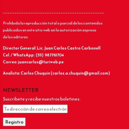
____________________________________________
Prohibida la reproducción total o parcial de los contenidos
publicados en este sitio web sin la autorización expresa
de los editores.
Director General: Lic.
Juan Carlos Castro Carbonell
Cel. / WhatsApp: (511) 987761704
Correo: juancarlos@turiweb.pe
Analista: Carlos Chuquín (carlos.a.chuquin@gmail.com)
NEWSLETTER
Suscríbete y recibe nuestros boletines: