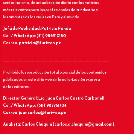
sector turismo, de actualización diaria con las noticias
más relevantes para los profesionales de la industria y
los amantes de los viajes en Perú y el mundo.
Jefa de Publicidad: Patricia Pando
Cel. / WhatsApp: (511) 986210180
Correo: patricia@turiweb.pe
____________________________________________
Prohibida la reproducción total o parcial de los contenidos
publicados en este sitio web sin la autorización expresa
de los editores.
Director General: Lic.
Juan Carlos Castro Carbonell
Cel. / WhatsApp: (511) 987761704
Correo: juancarlos@turiweb.pe
Analista: Carlos Chuquín (carlos.a.chuquin@gmail.com)