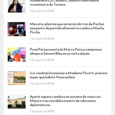
Nombran a Liz Chirinos Cuadros como nueva
viceministra de Turismo
9 de agosto de 2026
Mincetur plantea que estación de tren de Pachar
sea punto de partida alternativo rumbo a Machu
Picchu
7 de agosto de 2026
PromPerú presenta la Marca Perú a campeona
olímpica Simone Biles en su visita al país
7 de agosto de 2026
Ica: rendirán homenaje a Madame Perotti, primera
mujer que habitó Huacachina
7 de agosto de 2026
Apavit espera cambios en sistema de visas con
México tras restablecimiento de relaciones
diplomáticas
7 de agosto de 2026