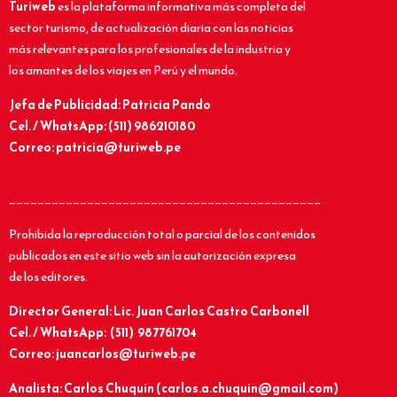
Turiweb
es la plataforma informativa más completa del
sector turismo, de actualización diaria con las noticias
más relevantes para los profesionales de la industria y
los amantes de los viajes en Perú y el mundo.
Jefa de Publicidad: Patricia Pando
Cel. / WhatsApp: (511) 986210180
Correo: patricia@turiweb.pe
____________________________________________
Prohibida la reproducción total o parcial de los contenidos
publicados en este sitio web sin la autorización expresa
de los editores.
Director General: Lic.
Juan Carlos Castro Carbonell
Cel. / WhatsApp: (511) 987761704
Correo: juancarlos@turiweb.pe
Analista: Carlos Chuquín (carlos.a.chuquin@gmail.com)