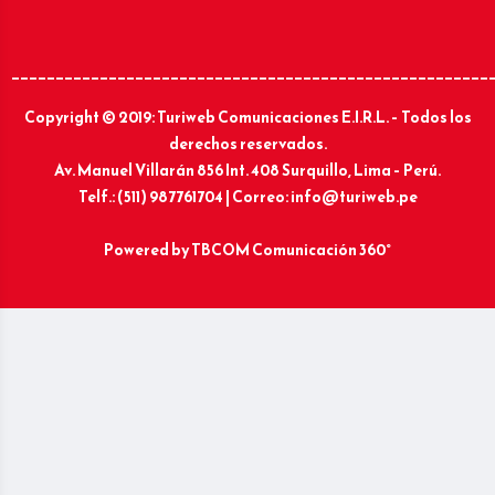
______________________________________________________
Copyright © 2019: Turiweb Comunicaciones E.I.R.L. – Todos los
derechos reservados.
Av. Manuel Villarán 856 Int. 408 Surquillo, Lima – Perú.
Telf.: (511) 987761704 | Correo: info@turiweb.pe
Powered by
TBCOM Comunicación 360°