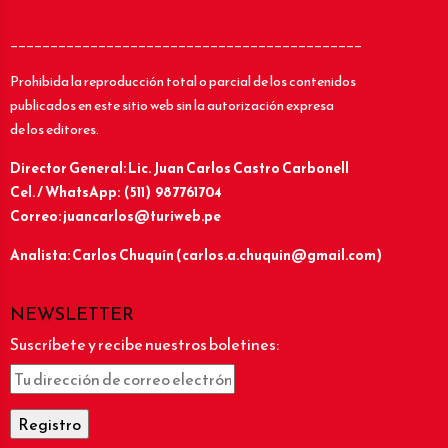
____________________________________________
Prohibida la reproducción total o parcial de los contenidos
publicados en este sitio web sin la autorización expresa
de los editores.
Director General: Lic.
Juan Carlos Castro Carbonell
Cel. / WhatsApp: (511) 987761704
Correo: juancarlos@turiweb.pe
Analista: Carlos Chuquín (carlos.a.chuquin@gmail.com)
NEWSLETTER
Suscríbete y recibe nuestros boletines: