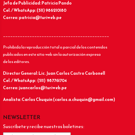
Jefa de Publicidad: Patricia Pando
Cel. / WhatsApp: (511) 986210180
Correo: patricia@turiweb.pe
____________________________________________
Prohibida la reproducción total o parcial de los contenidos
publicados en este sitio web sin la autorización expresa
de los editores.
Director General: Lic.
Juan Carlos Castro Carbonell
Cel. / WhatsApp: (511) 987761704
Correo: juancarlos@turiweb.pe
Analista: Carlos Chuquín (carlos.a.chuquin@gmail.com)
NEWSLETTER
Suscríbete y recibe nuestros boletines: