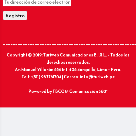
______________________________________________________
Copyright © 2019: Turiweb Comunicaciones E.I.R.L. – Todos los
derechos reservados.
Av. Manuel Villarán 856 Int. 408 Surquillo, Lima – Perú.
Telf.: (511) 987761704 | Correo: info@turiweb.pe
Powered by
TBCOM Comunicación 360°