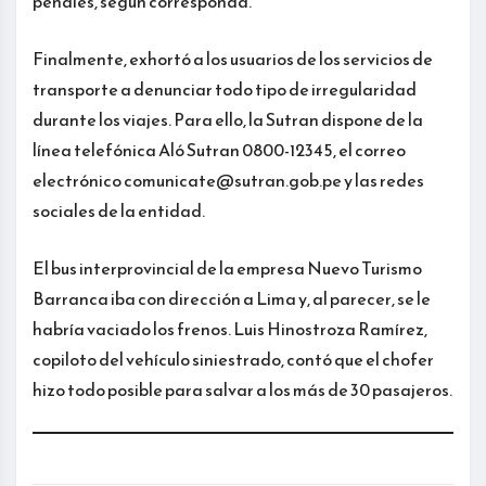
penales, según corresponda.
Finalmente, exhortó a los usuarios de los servicios de
transporte a denunciar todo tipo de irregularidad
durante los viajes. Para ello, la Sutran dispone de la
línea telefónica Aló Sutran 0800-12345, el correo
electrónico comunicate@sutran.gob.pe y las redes
sociales de la entidad.
El bus interprovincial de la empresa Nuevo Turismo
Barranca iba con dirección a Lima y, al parecer, se le
habría vaciado los frenos. Luis Hinostroza Ramírez,
copiloto del vehículo siniestrado, contó que el chofer
hizo todo posible para salvar a los más de 30 pasajeros.