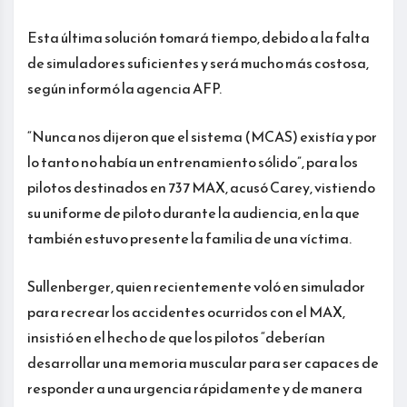
Esta última solución tomará tiempo, debido a la falta
de simuladores suficientes y será mucho más costosa,
según informó la agencia AFP.
“Nunca nos dijeron que el sistema (MCAS) existía y por
lo tanto no había un entrenamiento sólido”, para los
pilotos destinados en 737 MAX, acusó Carey, vistiendo
su uniforme de piloto durante la audiencia, en la que
también estuvo presente la familia de una víctima.
Sullenberger, quien recientemente voló en simulador
para recrear los accidentes ocurridos con el MAX,
insistió en el hecho de que los pilotos “deberían
desarrollar una memoria muscular para ser capaces de
responder a una urgencia rápidamente y de manera