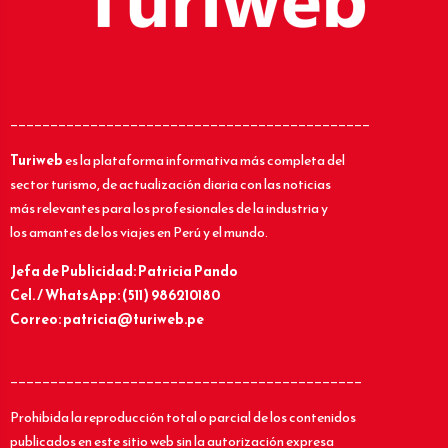
_____________________________________________
Turiweb
es la plataforma informativa más completa del
sector turismo, de actualización diaria con las noticias
más relevantes para los profesionales de la industria y
los amantes de los viajes en Perú y el mundo.
Jefa de Publicidad: Patricia Pando
Cel. / WhatsApp: (511) 986210180
Correo: patricia@turiweb.pe
____________________________________________
Prohibida la reproducción total o parcial de los contenidos
publicados en este sitio web sin la autorización expresa