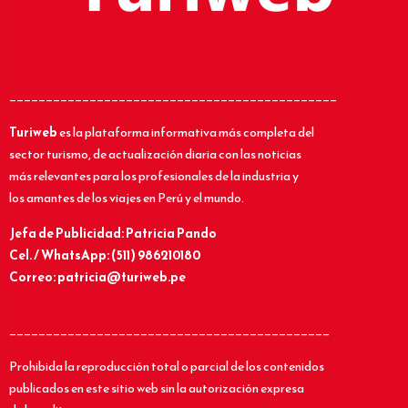
_____________________________________________
Turiweb
es la plataforma informativa más completa del
sector turismo, de actualización diaria con las noticias
más relevantes para los profesionales de la industria y
los amantes de los viajes en Perú y el mundo.
Jefa de Publicidad: Patricia Pando
Cel. / WhatsApp: (511) 986210180
Correo: patricia@turiweb.pe
____________________________________________
Prohibida la reproducción total o parcial de los contenidos
publicados en este sitio web sin la autorización expresa