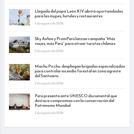
Llegada del papa León XIV abrirá oportunidades
para las mypes, hoteles y restaurantes
5 de agosto de 2026
Sky Airline y PromPerú lanzan campaña “Más
viajes, más Perú” para atraer turistas chilenos
5 de agosto de 2026
Machu Picchu: despliegan brigadas especializadas
para controlar incendio forestal en zona agreste
del Santuario
5 de agosto de 2026
Perú presenta ante UNESCO documental que
destaca compromiso con la conservación del
Patrimonio Mundial
5 de agosto de 2026