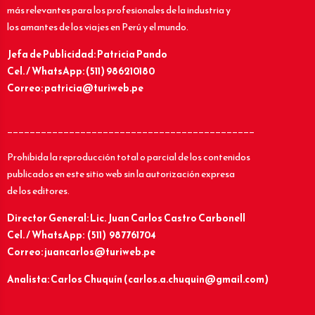
más relevantes para los profesionales de la industria y
los amantes de los viajes en Perú y el mundo.
Jefa de Publicidad: Patricia Pando
Cel. / WhatsApp: (511) 986210180
Correo: patricia@turiweb.pe
____________________________________________
Prohibida la reproducción total o parcial de los contenidos
publicados en este sitio web sin la autorización expresa
de los editores.
Director General: Lic.
Juan Carlos Castro Carbonell
Cel. / WhatsApp: (511) 987761704
Correo: juancarlos@turiweb.pe
Analista: Carlos Chuquín (carlos.a.chuquin@gmail.com)