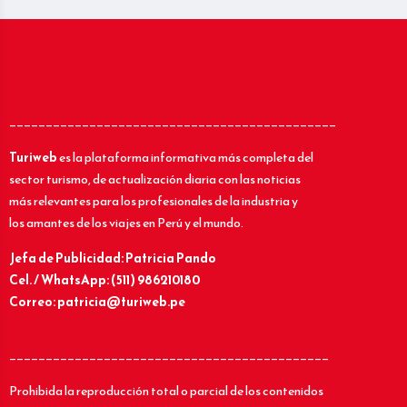
_____________________________________________
Turiweb
es la plataforma informativa más completa del
sector turismo, de actualización diaria con las noticias
más relevantes para los profesionales de la industria y
los amantes de los viajes en Perú y el mundo.
Jefa de Publicidad: Patricia Pando
Cel. / WhatsApp: (511) 986210180
Correo: patricia@turiweb.pe
____________________________________________
Prohibida la reproducción total o parcial de los contenidos