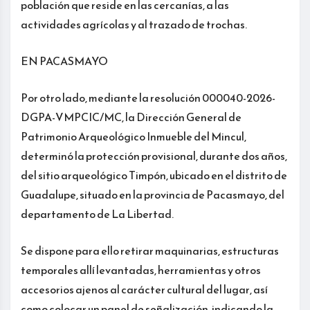
población que reside en las cercanías, a las
actividades agrícolas y al trazado de trochas.
EN PACASMAYO
Por otro lado, mediante la resolución 000040-2026-
DGPA-VMPCIC/MC, la Dirección General de
Patrimonio Arqueológico Inmueble del Mincul,
determinó la protección provisional, durante dos años,
del sitio arqueológico Timpón, ubicado en el distrito de
Guadalupe, situado en la provincia de Pacasmayo, del
departamento de La Libertad.
Se dispone para ello retirar maquinarias, estructuras
temporales allí levantadas, herramientas y otros
accesorios ajenos al carácter cultural del lugar, así
como colocar un panel de señalización, indicando la