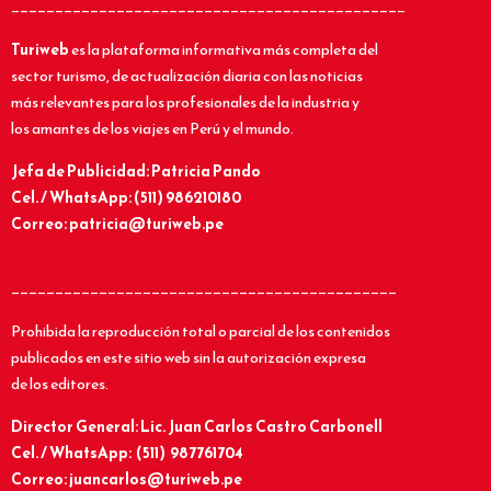
_____________________________________________
Turiweb
es la plataforma informativa más completa del
sector turismo, de actualización diaria con las noticias
más relevantes para los profesionales de la industria y
los amantes de los viajes en Perú y el mundo.
Jefa de Publicidad: Patricia Pando
Cel. / WhatsApp: (511) 986210180
Correo: patricia@turiweb.pe
____________________________________________
Prohibida la reproducción total o parcial de los contenidos
publicados en este sitio web sin la autorización expresa
de los editores.
Director General: Lic.
Juan Carlos Castro Carbonell
Cel. / WhatsApp: (511) 987761704
Correo: juancarlos@turiweb.pe