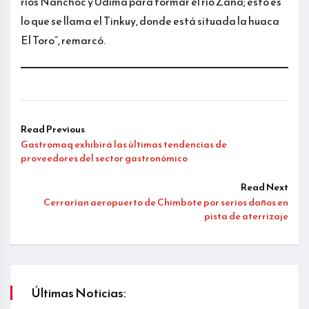
ríos Nanchoc y Udima para formar el río Zaña; esto es
lo que se llama el Tinkuy, donde está situada la huaca
El Toro”, remarcó.
Read Previous
Gastromaq exhibirá las últimas tendencias de
proveedores del sector gastronómico
Read Next
Cerrarían aeropuerto de Chimbote por serios daños en
pista de aterrizaje
Últimas Noticias: