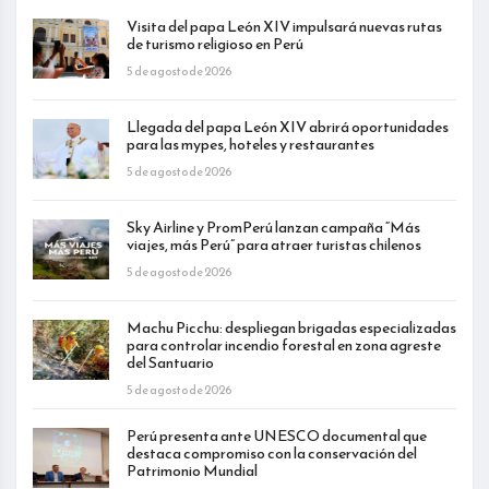
Visita del papa León XIV impulsará nuevas rutas
de turismo religioso en Perú
5 de agosto de 2026
Llegada del papa León XIV abrirá oportunidades
para las mypes, hoteles y restaurantes
5 de agosto de 2026
Sky Airline y PromPerú lanzan campaña “Más
viajes, más Perú” para atraer turistas chilenos
5 de agosto de 2026
Machu Picchu: despliegan brigadas especializadas
para controlar incendio forestal en zona agreste
del Santuario
5 de agosto de 2026
Perú presenta ante UNESCO documental que
destaca compromiso con la conservación del
Patrimonio Mundial