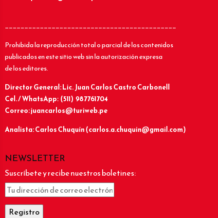
____________________________________________
Prohibida la reproducción total o parcial de los contenidos
publicados en este sitio web sin la autorización expresa
de los editores.
Director General: Lic.
Juan Carlos Castro Carbonell
Cel. / WhatsApp: (511) 987761704
Correo: juancarlos@turiweb.pe
Analista: Carlos Chuquín (carlos.a.chuquin@gmail.com)
NEWSLETTER
Suscríbete y recibe nuestros boletines: