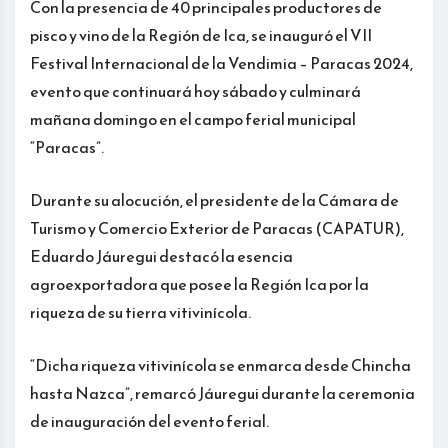
Con la presencia de 40 principales productores de
pisco y vino de la Región de Ica, se inauguró el VII
Festival Internacional de la Vendimia – Paracas 2024,
evento que continuará hoy sábado y culminará
mañana domingo en el campo ferial municipal
“Paracas”.
Durante su alocución, el presidente de la Cámara de
Turismo y Comercio Exterior de Paracas (CAPATUR),
Eduardo Jáuregui destacó la esencia
agroexportadora que posee la Región Ica por la
riqueza de su tierra vitivinícola.
“Dicha riqueza vitivinícola se enmarca desde Chincha
hasta Nazca”, remarcó Jáuregui durante la ceremonia
de inauguración del evento ferial.