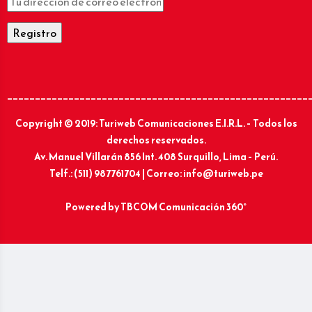
______________________________________________________
Copyright © 2019: Turiweb Comunicaciones E.I.R.L. – Todos los
derechos reservados.
Av. Manuel Villarán 856 Int. 408 Surquillo, Lima – Perú.
Telf.: (511) 987761704 | Correo: info@turiweb.pe
Powered by
TBCOM Comunicación 360°