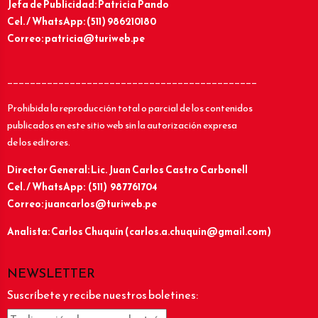
Jefa de Publicidad: Patricia Pando
Cel. / WhatsApp: (511) 986210180
Correo: patricia@turiweb.pe
____________________________________________
Prohibida la reproducción total o parcial de los contenidos
publicados en este sitio web sin la autorización expresa
de los editores.
Director General: Lic.
Juan Carlos Castro Carbonell
Cel. / WhatsApp: (511) 987761704
Correo: juancarlos@turiweb.pe
Analista: Carlos Chuquín (carlos.a.chuquin@gmail.com)
NEWSLETTER
Suscríbete y recibe nuestros boletines: