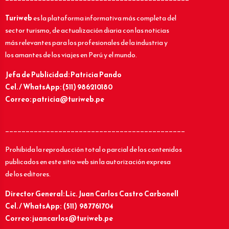
Turiweb
es la plataforma informativa más completa del
sector turismo, de actualización diaria con las noticias
más relevantes para los profesionales de la industria y
los amantes de los viajes en Perú y el mundo.
Jefa de Publicidad: Patricia Pando
Cel. / WhatsApp: (511) 986210180
Correo: patricia@turiweb.pe
____________________________________________
Prohibida la reproducción total o parcial de los contenidos
publicados en este sitio web sin la autorización expresa
de los editores.
Director General: Lic.
Juan Carlos Castro Carbonell
Cel. / WhatsApp: (511) 987761704
Correo: juancarlos@turiweb.pe