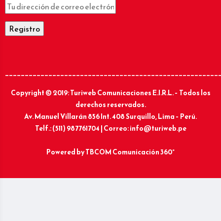
______________________________________________________
Copyright © 2019: Turiweb Comunicaciones E.I.R.L. – Todos los
derechos reservados.
Av. Manuel Villarán 856 Int. 408 Surquillo, Lima – Perú.
Telf.: (511) 987761704 | Correo: info@turiweb.pe
Powered by
TBCOM Comunicación 360°