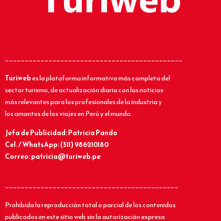
_____________________________________________
Turiweb
es la plataforma informativa más completa del
sector turismo, de actualización diaria con las noticias
más relevantes para los profesionales de la industria y
los amantes de los viajes en Perú y el mundo.
Jefa de Publicidad: Patricia Pando
Cel. / WhatsApp: (511) 986210180
Correo: patricia@turiweb.pe
____________________________________________
Prohibida la reproducción total o parcial de los contenidos
publicados en este sitio web sin la autorización expresa