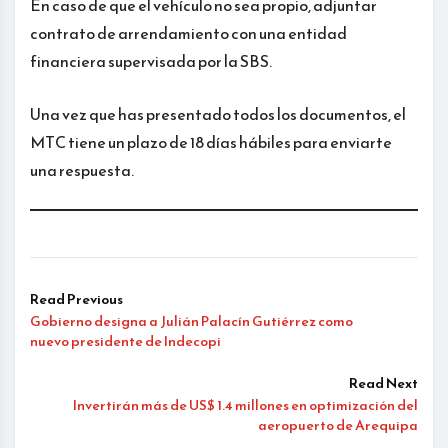
En caso de que el vehículo no sea propio, adjuntar
contrato de arrendamiento con una entidad
financiera supervisada por la SBS.
Una vez que has presentado todos los documentos, el
MTC tiene un plazo de 18 días hábiles para enviarte
una respuesta.
Read Previous
Gobierno designa a Julián Palacín Gutiérrez como
nuevo presidente de Indecopi
Read Next
Invertirán más de US$ 1.4 millones en optimización del
aeropuerto de Arequipa