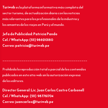
Turiweb
es la plataforma informativa más completa del
sector turismo, de actualización diaria con las noticias
más relevantes para los profesionales de la industria y
los amantes de los viajes en Perú y el mundo.
Jefa de Publicidad: Patricia Pando
Cel. / WhatsApp: (511) 986210180
Correo: patricia@turiweb.pe
____________________________________________
Prohibida la reproducción total o parcial de los contenidos
publicados en este sitio web sin la autorización expresa
de los editores.
Director General: Lic.
Juan Carlos Castro Carbonell
Cel. / WhatsApp: (511) 987761704
Correo: juancarlos@turiweb.pe