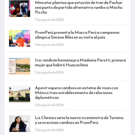
Mincetur plantea que estación de tren de Pachar
sea punto de partida alternativo rumbo a Machu
Picchu
7 de agosto de 2026
PromPerú presenta la Marca Perú a campeona
olímpica Simone Biles en su visita al país
7 de agosto de 2026
Ica: rendirán homenaje a Madame Perotti, primera
mujer que habitó Huacachina
7 de agosto de 2026
Apavit espera cambios en sistema de visas con
México tras restablecimiento de relaciones
diplomáticas
7 de agosto de 2026
Liz Chirinos sería la nueva viceministra de Turismo
y se avecinan cambios en PromPerú
7 de agosto de 2026