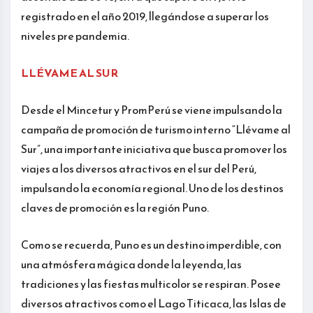
registrado en el año 2019, llegándose a superar los
niveles pre pandemia.
LLÉVAME AL SUR
Desde el Mincetur y PromPerú se viene impulsando la
campaña de promoción de turismo interno “Llévame al
Sur”, una importante iniciativa que busca promover los
viajes a los diversos atractivos en el sur del Perú,
impulsando la economía regional. Uno de los destinos
claves de promoción es la región Puno.
Como se recuerda, Puno es un destino imperdible, con
una atmósfera mágica donde la leyenda, las
tradiciones y las fiestas multicolor se respiran. Posee
diversos atractivos como el Lago Titicaca, las Islas de