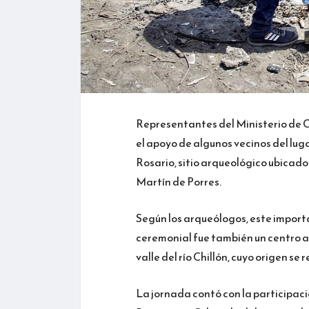
Representantes del Ministerio de C
el apoyo de algunos vecinos del lug
Rosario, sitio arqueológico ubicado
Martín de Porres.
Según los arqueólogos, este import
ceremonial fue también un centro adm
valle del río Chillón, cuyo origen 
La jornada contó con la participac