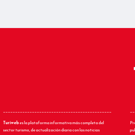
_____________________________________________
__
Turiweb
es la plataforma informativa más completa del
Pr
sector turismo, de actualización diaria con las noticias
pu