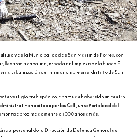
ultura y de la Municipalidad de San Martín de Porres, con
ar, llevaron a cabo una jornada de limpieza de la huaca El
 en la urbanización del mismo nombre en el distrito de San
ante vestigio prehispánico, aparte de haber sido un centro
inistrativo habitado por los Colli, un señorío local del
se remonta aproximadamente a 1 000 años atrás.
ión del personal de la Dirección de Defensa General del