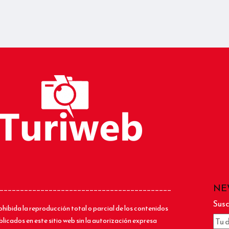
NE
__________________________________________
Susc
ohibida la reproducción total o parcial de los contenidos
blicados en este sitio web sin la autorización expresa