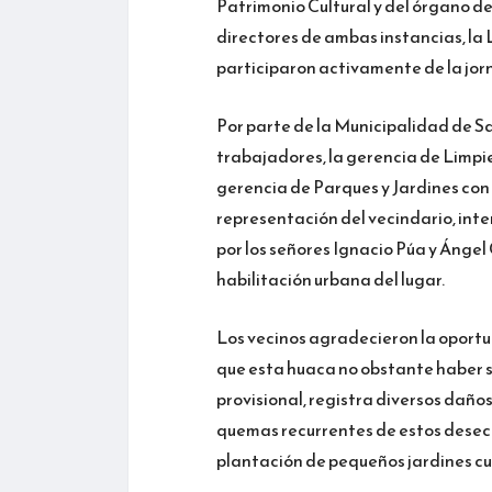
Patrimonio Cultural y del órgano de 
directores de ambas instancias, la 
participaron activamente de la jor
Por parte de la Municipalidad de Sa
trabajadores, la gerencia de Limpie
gerencia de Parques y Jardines con
representación del vecindario, inte
por los señores Ignacio Púa y Ángel
habilitación urbana del lugar.
Los vecinos agradecieron la oport
que esta huaca no obstante haber s
provisional, registra diversos daño
quemas recurrentes de estos desech
plantación de pequeños jardines cuy