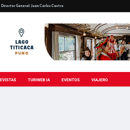
Director General: Juan Carlos Castro
EVISTAS
TURIWEB IA
EVENTOS
VIAJERO