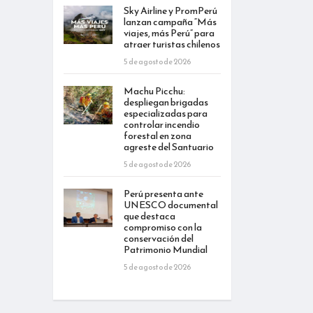
Sky Airline y PromPerú
lanzan campaña “Más
viajes, más Perú” para
atraer turistas chilenos
5 de agosto de 2026
Machu Picchu:
despliegan brigadas
especializadas para
controlar incendio
forestal en zona
agreste del Santuario
5 de agosto de 2026
Perú presenta ante
UNESCO documental
que destaca
compromiso con la
conservación del
Patrimonio Mundial
5 de agosto de 2026