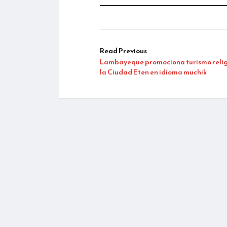
Read Previous
Lambayeque promociona turismo relig
la Ciudad Eten en idioma muchik