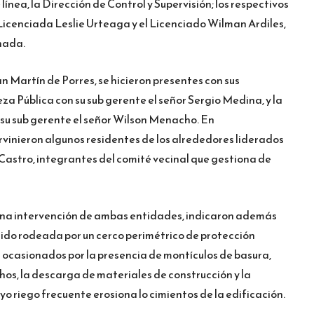
línea, la Dirección de Control y Supervisión; los respectivos
Licenciada Leslie Urteaga y el Licenciado Wilman Ardiles,
nada.
n Martín de Porres, se hicieron presentes con sus
za Pública con su sub gerente el señor Sergio Medina, y la
 su sub gerente el señor Wilson Menacho. En
rvinieron algunos residentes de los alrededores liderados
 Castro, integrantes del comité vecinal que gestiona de
una intervención de ambas entidades, indicaron además
ido rodeada por un cerco perimétrico de protección
s ocasionados por la presencia de montículos de basura,
os, la descarga de materiales de construcción y la
o riego frecuente erosiona lo cimientos de la edificación.