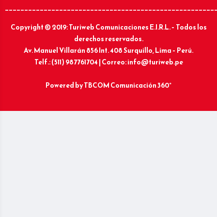
______________________________________________________
Copyright © 2019: Turiweb Comunicaciones E.I.R.L. – Todos los
derechos reservados.
Av. Manuel Villarán 856 Int. 408 Surquillo, Lima – Perú.
Telf.: (511) 987761704 | Correo: info@turiweb.pe
Powered by
TBCOM Comunicación 360°