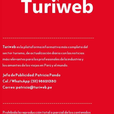
_____________________________________________
Turiweb
es la plataforma informativa más completa del
sector turismo, de actualización diaria con las noticias
más relevantes para los profesionales de la industria y
los amantes de los viajes en Perú y el mundo.
Jefa de Publicidad: Patricia Pando
Cel. / WhatsApp: (511) 986210180
Correo: patricia@turiweb.pe
____________________________________________
Prohibida la reproducción total o parcial de los contenidos