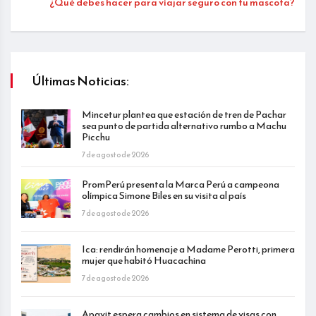
¿Qué debes hacer para viajar seguro con tu mascota?
Últimas Noticias:
Mincetur plantea que estación de tren de Pachar
sea punto de partida alternativo rumbo a Machu
Picchu
7 de agosto de 2026
PromPerú presenta la Marca Perú a campeona
olímpica Simone Biles en su visita al país
7 de agosto de 2026
Ica: rendirán homenaje a Madame Perotti, primera
mujer que habitó Huacachina
7 de agosto de 2026
Apavit espera cambios en sistema de visas con