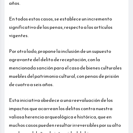
años.
En todos estos casos, se establece un incremento
significativo de las penas, respecto a los artículos
vigentes.
Por otro lado, propone la inclusión de un supuesto
agravante del delito de receptación, con la
mencionada sanción para el caso de bienes culturales
muebles del patrimonio cultural, con penas de prisión
de cuatro a seis años.
Esta iniciativa obedece a una reevaluación de los
impactos que acarrean los delitos contra nuestra
valiosa herencia arqueológica e histórica, que en
muchos casos pueden resultar irreversibles por su alto