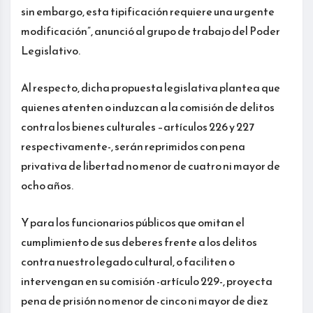
sin embargo, esta tipificación requiere una urgente
modificación”, anunció al grupo de trabajo del Poder
Legislativo.
Al respecto, dicha propuesta legislativa plantea que
quienes atenten o induzcan a la comisión de delitos
contra los bienes culturales –artículos 226 y 227
respectivamente-, serán reprimidos con pena
privativa de libertad no menor de cuatro ni mayor de
ocho años.
Y para los funcionarios públicos que omitan el
cumplimiento de sus deberes frente a los delitos
contra nuestro legado cultural, o faciliten o
intervengan en su comisión -artículo 229-, proyecta
pena de prisión no menor de cinco ni mayor de diez