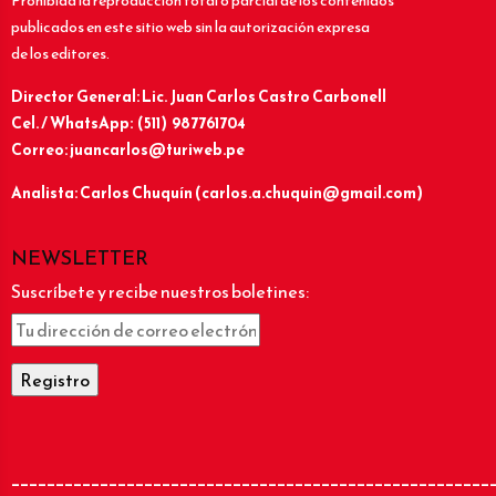
Prohibida la reproducción total o parcial de los contenidos
publicados en este sitio web sin la autorización expresa
de los editores.
Director General: Lic.
Juan Carlos Castro Carbonell
Cel. / WhatsApp: (511) 987761704
Correo: juancarlos@turiweb.pe
Analista: Carlos Chuquín (carlos.a.chuquin@gmail.com)
NEWSLETTER
Suscríbete y recibe nuestros boletines:
______________________________________________________