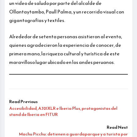
un video de saludo por parte del alcalde de
Ollantaytambo, Paull Palma, y un recorrido visual con
gigantografías y textiles.
Alrededor de setenta personas asistieron al evento,
quienes agradecieron la experiencia de conocer, de
primera mano, la riqueza cultural y turística de este
maravilloso lugar ubicado en los andes peruanos.
Read Previous
Accesibilidad, A321XLR e Iberia Plus, protagonistas del
stand de Iberia en FITUR
Read Next
Machu Picchu: detienen a guardaparque y a turista por