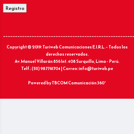
______________________________________________________
Copyright © 2019: Turiweb Comunicaciones E.I.R.L. – Todos los
derechos reservados.
Av. Manuel Villarán 856 Int. 408 Surquillo, Lima – Perú.
Telf.: (511) 987761704 | Correo: info@turiweb.pe
Powered by
TBCOM Comunicación 360°