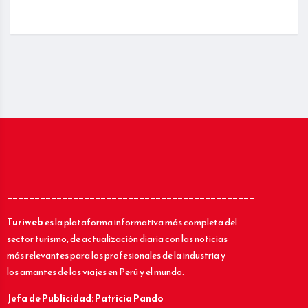
_____________________________________________
Turiweb
es la plataforma informativa más completa del
sector turismo, de actualización diaria con las noticias
más relevantes para los profesionales de la industria y
los amantes de los viajes en Perú y el mundo.
Jefa de Publicidad: Patricia Pando