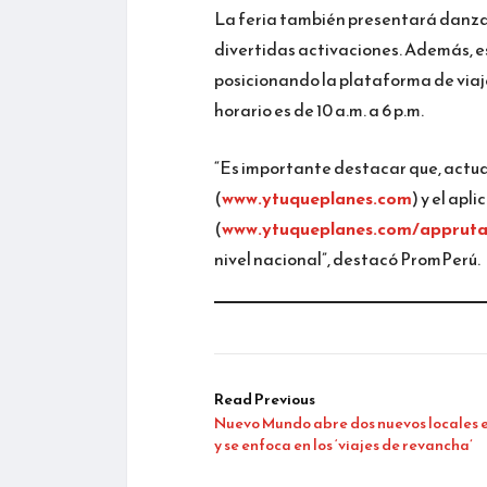
La feria también presentará danzas
divertidas activaciones. Además, e
posicionando la plataforma de viajes
horario es de 10 a.m. a 6 p.m.
“Es importante destacar que, actua
(
www.ytuqueplanes.com
) y el apl
(
www.ytuqueplanes.com/appruta
nivel nacional”, destacó PromPerú.
Read Previous
Nuevo Mundo abre dos nuevos locales 
y se enfoca en los ‘viajes de revancha’