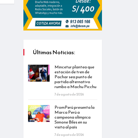
Últimas Noticias:
Mincetur plantea que
estación de tren de
Pachar sea punto de
partida alternativo
rumbo a Machu Picchu
7 de agosto de 2026
PromPerú presenta la
Marca Perú a
campeona olímpica
Simone Biles en su
visita al país
7 de agosto de 2026