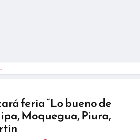
a…
ará feria “Lo bueno de
uipa, Moquegua, Piura,
rtín