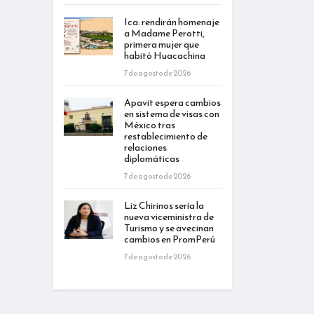
Ica: rendirán homenaje
a Madame Perotti,
primera mujer que
habitó Huacachina
7 de agosto de 2026
Apavit espera cambios
en sistema de visas con
México tras
restablecimiento de
relaciones
diplomáticas
7 de agosto de 2026
Liz Chirinos sería la
nueva viceministra de
Turismo y se avecinan
cambios en PromPerú
7 de agosto de 2026