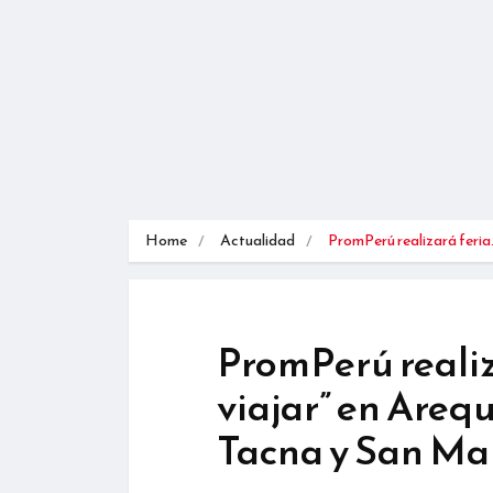
Home
Actualidad
PromPerú realizará feri
PromPerú realiz
viajar” en Areq
Tacna y San Ma