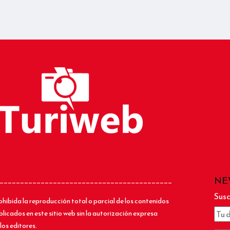
NE
__________________________________________
Susc
ohibida la reproducción total o parcial de los contenidos
blicados en este sitio web sin la autorización expresa
los editores.