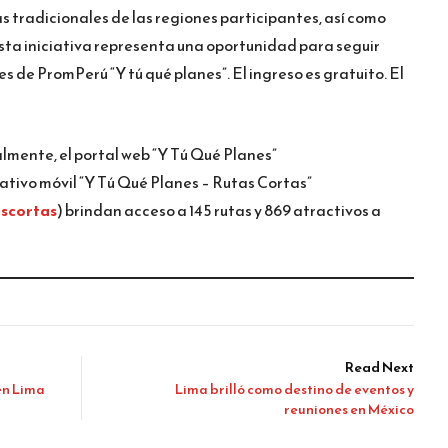
 tradicionales de las regiones participantes, así como
sta iniciativa representa una oportunidad para seguir
 de PromPerú “Y tú qué planes”. El ingreso es gratuito. El
lmente, el portal web “Y Tú Qué Planes”
icativo móvil “Y Tú Qué Planes – Rutas Cortas”
scortas
) brindan acceso a 145 rutas y 869 atractivos a
Read Next
en Lima
Lima brilló como destino de eventos y
reuniones en México