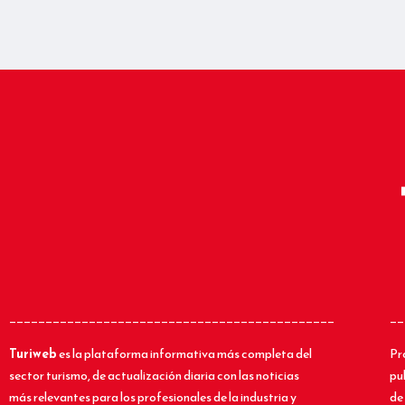
_____________________________________________
__
Turiweb
es la plataforma informativa más completa del
Pr
sector turismo, de actualización diaria con las noticias
pu
más relevantes para los profesionales de la industria y
de 