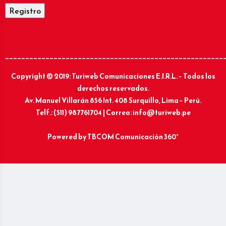
______________________________________________________
Copyright © 2019: Turiweb Comunicaciones E.I.R.L. – Todos los
derechos reservados.
Av. Manuel Villarán 856 Int. 408 Surquillo, Lima – Perú.
Telf.: (511) 987761704 | Correo: info@turiweb.pe
Powered by
TBCOM Comunicación 360°