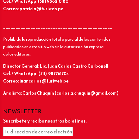
Cel. / WhatsApp: (511) 986210180
Correo: patricia@turiweb.pe
____________________________________________
Prohibida la reproducción total o parcial de los contenidos
publicados en este sitio web sin la autorización expresa
de los editores.
Director General: Lic.
Juan Carlos Castro Carbonell
Cel. / WhatsApp: (511) 987761704
Correo: juancarlos@turiweb.pe
Analista: Carlos Chuquín (carlos.a.chuquin@gmail.com)
NEWSLETTER
Suscríbete y recibe nuestros boletines: