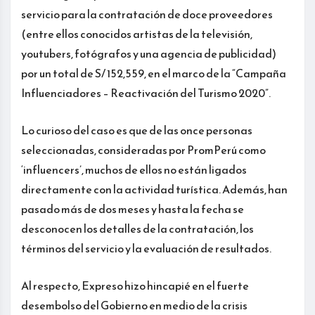
servicio para la contratación de doce proveedores
(entre ellos conocidos artistas de la televisión,
youtubers, fotógrafos y una agencia de publicidad)
por un total de S/ 152,559, en el marco de la “Campaña
Influenciadores – Reactivación del Turismo 2020”.
Lo curioso del caso es que de las once personas
seleccionadas, consideradas por PromPerú como
‘influencers’, muchos de ellos no están ligados
directamente con la actividad turística. Además, han
pasado más de dos meses y hasta la fecha se
desconocen los detalles de la contratación, los
términos del servicio y la evaluación de resultados.
Al respecto, Expreso hizo hincapié en el fuerte
desembolso del Gobierno en medio de la crisis