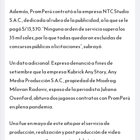
Además, PromPerú contrató a la empresa NTC Studio
S.A.C., dedicada al rubro de la publicidad, a la que se le
pagó S/ 13,570. “Ninguna orden de servicio supera los
35 mil soles, por lo que todas quedaron excluidas de
concursos públicos o licitaciones”, subrayó.
Un dato adicional: Expreso denunció a fines de
setiembre que la empresa Kubrick Any Story, Any
Media Producción S.A.C., propiedad de Miodrag
Milovan Radovic, esposo de la periodista Juliana
Oxenford, obtuvo dos jugosos contratos con PromPerú
en plena pandemia.
Uno fue en mayo de este año por el servicio de
producción, realización y post producción de video