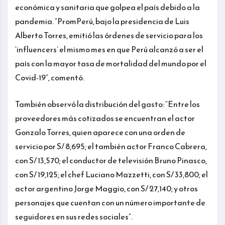
económica y sanitaria que golpea el país debido a la
pandemia. “PromPerú, bajo la presidencia de Luis
Alberto Torres, emitió las órdenes de servicio para los
‘influencers’ el mismo mes en que Perú alcanzó a ser el
país con la mayor tasa de mortalidad del mundo por el
Covid-19”, comentó.
También observó la distribución del gasto: “Entre los
proveedores más cotizados se encuentran el actor
Gonzalo Torres, quien aparece con una orden de
servicio por S/ 8,695; el también actor Franco Cabrera,
con S/ 13,570; el conductor de televisión Bruno Pinasco,
con S/ 19,125; el chef Luciano Mazzetti, con S/ 33,800; el
actor argentino Jorge Maggio, con S/ 27,140; y otros
personajes que cuentan con un número importante de
seguidores en sus redes sociales”.