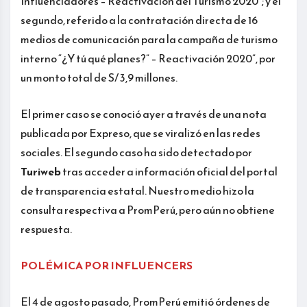
Influenciadores – Reactivación del Turismo 2020”; y el
segundo, referido a la contratación directa de 16
medios de comunicación para la campaña de turismo
interno “¿Y tú qué planes?” – Reactivación 2020”, por
un monto total de S/ 3,9 millones.
El primer caso se conoció ayer a través de una nota
publicada por Expreso, que se viralizó en las redes
sociales. El segundo caso ha sido detectado por
Turiweb
tras acceder a información oficial del portal
de transparencia estatal. Nuestro medio hizo la
consulta respectiva a PromPerú, pero aún no obtiene
respuesta.
POLÉMICA POR INFLUENCERS
El 4 de agosto pasado, PromPerú emitió órdenes de