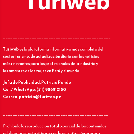
_____________________________________________
Turiweb
es la plataforma informativa más completa del
sector turismo, de actualización diaria con las noticias
más relevantes para los profesionales de la industria y
los amantes de los viajes en Perú y el mundo.
Jefa de Publicidad: Patricia Pando
Cel. / WhatsApp: (511) 986210180
Correo: patricia@turiweb.pe
____________________________________________
Prohibida la reproducción total o parcial de los contenidos
publicados en este sitio web sin la autorización expresa