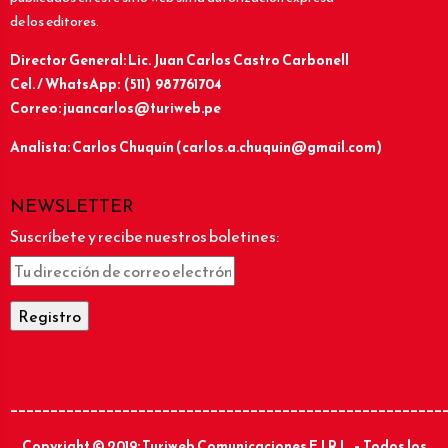
de los editores.
Director General: Lic.
Juan Carlos Castro Carbonell
Cel. / WhatsApp: (511) 987761704
Correo: juancarlos@turiweb.pe
Analista: Carlos Chuquín (carlos.a.chuquin@gmail.com)
NEWSLETTER
Suscríbete y recibe nuestros boletines:
______________________________________________________
Copyright © 2019: Turiweb Comunicaciones E.I.R.L. – Todos los