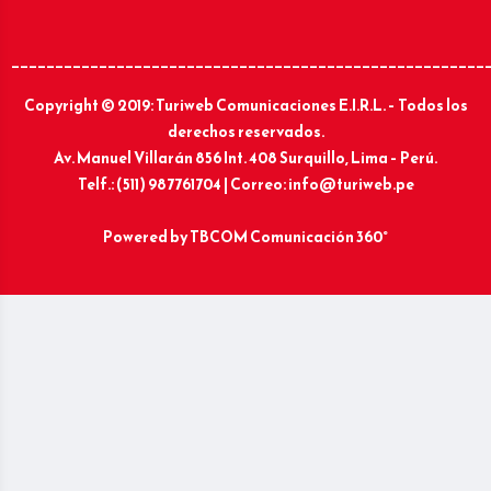
______________________________________________________
Copyright © 2019: Turiweb Comunicaciones E.I.R.L. – Todos los
derechos reservados.
Av. Manuel Villarán 856 Int. 408 Surquillo, Lima – Perú.
Telf.: (511) 987761704 | Correo: info@turiweb.pe
Powered by
TBCOM Comunicación 360°