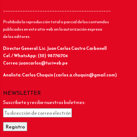
____________________________________________
Prohibida la reproducción total o parcial de los contenidos
publicados en este sitio web sin la autorización expresa
de los editores.
Director General: Lic.
Juan Carlos Castro Carbonell
Cel. / WhatsApp: (511) 987761704
Correo: juancarlos@turiweb.pe
Analista: Carlos Chuquín (carlos.a.chuquin@gmail.com)
NEWSLETTER
Suscríbete y recibe nuestros boletines: