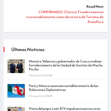
Read Next
CONFIRMADO: Claricia Tirado renuncia
irrevocablemente como directora de Turismo de
PromPerú
Últimas Noticias:
Ministro Valencia y gobernador de Cusco evalúan
fortalecimiento de la Unidad de Gestión de Machu
Picchu
7 de agosto de 2026
Perú y México anuncian restablecimiento de las
Relaciones Diplomáticas
7 de agosto de 2026
Visita del papa León XIV impulsará nuevas rutas