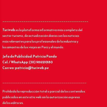
_____________________________________________
Turiweb
es la plataforma informativa más completa del
sector turismo, de actualización diaria con las noticias
más relevantes para los profesionales de la industria y
los amantes de los viajes en Perú y el mundo.
Jefa de Publicidad: Patricia Pando
Cel. / WhatsApp: (511) 986210180
Correo: patricia@turiweb.pe
____________________________________________
Prohibida la reproducción total o parcial de los contenidos
publicados en este sitio web sin la autorización expresa
de los editores.