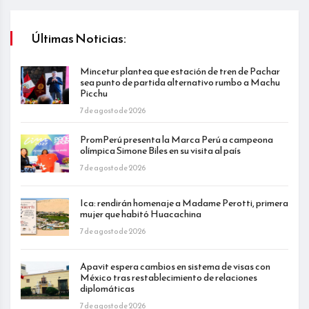
Últimas Noticias:
Mincetur plantea que estación de tren de Pachar
sea punto de partida alternativo rumbo a Machu
Picchu
7 de agosto de 2026
PromPerú presenta la Marca Perú a campeona
olímpica Simone Biles en su visita al país
7 de agosto de 2026
Ica: rendirán homenaje a Madame Perotti, primera
mujer que habitó Huacachina
7 de agosto de 2026
Apavit espera cambios en sistema de visas con
México tras restablecimiento de relaciones
diplomáticas
7 de agosto de 2026