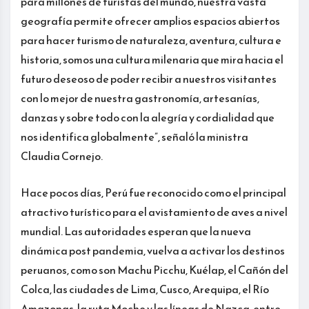
para millones de turistas del mundo, nuestra vasta
geografía permite ofrecer amplios espacios abiertos
para hacer turismo de naturaleza, aventura, cultura e
historia, somos una cultura milenaria que mira hacia el
futuro deseoso de poder recibir a nuestros visitantes
con lo mejor de nuestra gastronomía, artesanías,
danzas y sobre todo con la alegría y cordialidad que
nos identifica globalmente”, señaló la ministra
Claudia Cornejo.
Hace pocos días, Perú fue reconocido como el principal
atractivo turístico para el avistamiento de aves a nivel
mundial. Las autoridades esperan que la nueva
dinámica post pandemia, vuelva a activar los destinos
peruanos, como son Machu Picchu, Kuélap, el Cañón del
Colca, las ciudades de Lima, Cusco, Arequipa, el Río
Amazonas, la ruta Moche y las líneas de Nazca, entre