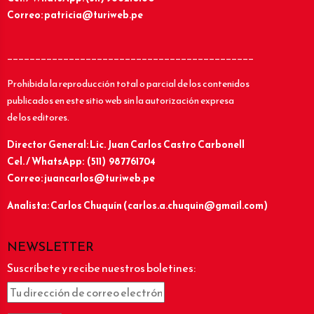
Correo: patricia@turiweb.pe
____________________________________________
Prohibida la reproducción total o parcial de los contenidos
publicados en este sitio web sin la autorización expresa
de los editores.
Director General: Lic.
Juan Carlos Castro Carbonell
Cel. / WhatsApp: (511) 987761704
Correo: juancarlos@turiweb.pe
Analista: Carlos Chuquín (carlos.a.chuquin@gmail.com)
NEWSLETTER
Suscríbete y recibe nuestros boletines: