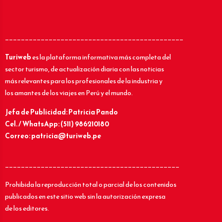
_____________________________________________
Turiweb
es la plataforma informativa más completa del
sector turismo, de actualización diaria con las noticias
más relevantes para los profesionales de la industria y
los amantes de los viajes en Perú y el mundo.
Jefa de Publicidad: Patricia Pando
Cel. / WhatsApp: (511) 986210180
Correo: patricia@turiweb.pe
____________________________________________
Prohibida la reproducción total o parcial de los contenidos
publicados en este sitio web sin la autorización expresa
de los editores.