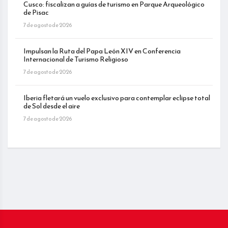
Cusco: fiscalizan a guías de turismo en Parque Arqueológico
de Pisac
7 de agosto de 2026
Impulsan la Ruta del Papa León XIV en Conferencia
Internacional de Turismo Religioso
7 de agosto de 2026
Iberia fletará un vuelo exclusivo para contemplar eclipse total
de Sol desde el aire
7 de agosto de 2026