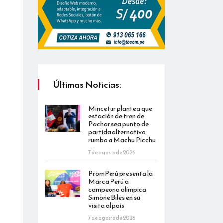
Últimas Noticias:
Mincetur plantea que
estación de tren de
Pachar sea punto de
partida alternativo
rumbo a Machu Picchu
7 de agosto de 2026
PromPerú presenta la
Marca Perú a
campeona olímpica
Simone Biles en su
visita al país
7 de agosto de 2026