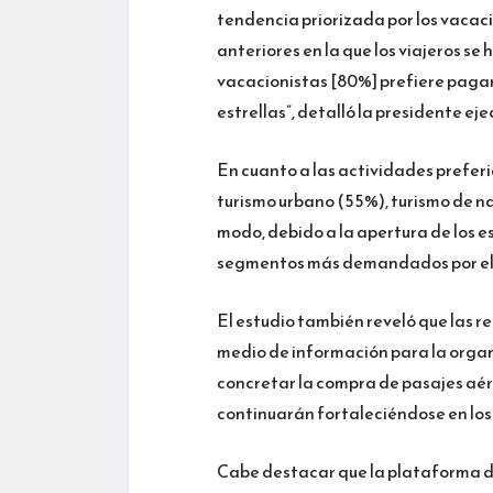
tendencia priorizada por los vacac
anteriores en la que los viajeros s
vacacionistas [80%] prefiere pagar
estrellas”, detalló la presidente e
En cuanto a las actividades preferi
turismo urbano (55%), turismo de n
modo, debido a la apertura de los esp
segmentos más demandados por el 
El estudio también reveló que las r
medio de información para la organi
concretar la compra de pasajes aére
continuarán fortaleciéndose en los
Cabe destacar que la plataforma d