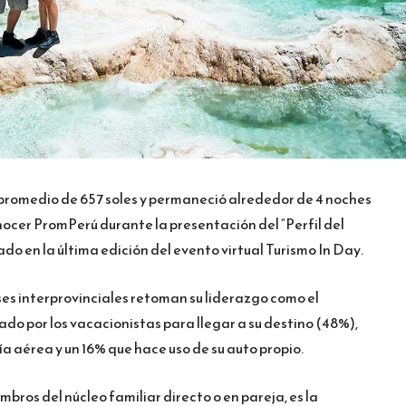
o promedio de 657 soles y permaneció alrededor de 4 noches
conocer PromPerú durante la presentación del “Perfil del
do en la última edición del evento virtual Turismo In Day.
ses interprovinciales retoman su liderazgo como el
ado por los vacacionistas para llegar a su destino (48%),
ía aérea y un 16% que hace uso de su auto propio.
bros del núcleo familiar directo o en pareja, es la