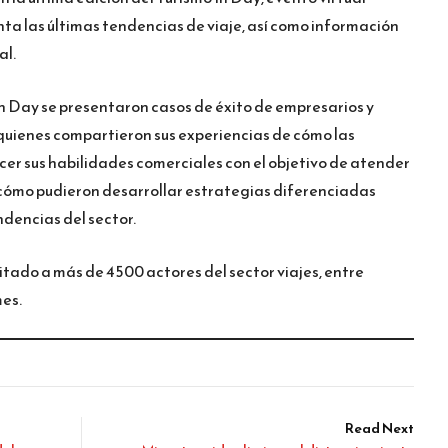
ta las últimas tendencias de viaje, así como información
al.
In Day se presentaron casos de éxito de empresarios y
quienes compartieron sus experiencias de cómo las
er sus habilidades comerciales con el objetivo de atender
 cómo pudieron desarrollar estrategias diferenciadas
dencias del sector.
itado a más de 4500 actores del sector viajes, entre
mes.
Read Next