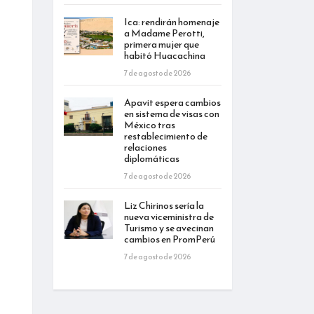
Ica: rendirán homenaje
a Madame Perotti,
primera mujer que
habitó Huacachina
7 de agosto de 2026
Apavit espera cambios
en sistema de visas con
México tras
restablecimiento de
relaciones
diplomáticas
7 de agosto de 2026
Liz Chirinos sería la
nueva viceministra de
Turismo y se avecinan
cambios en PromPerú
7 de agosto de 2026