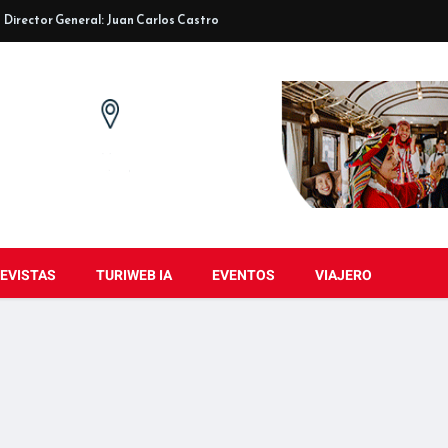
Director General: Juan Carlos Castro
EVISTAS
TURIWEB IA
EVENTOS
VIAJERO