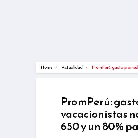
Home
Actualidad
PromPerú: gasto prome
PromPerú: gast
vacacionistas n
650 y un 80% p