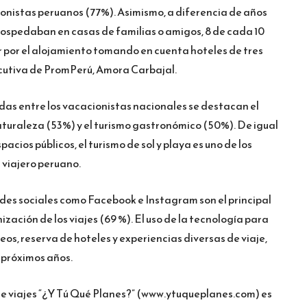
ionistas peruanos (77%). Asimismo, a diferencia de años
e hospedaban en casas de familias o amigos, 8 de cada 10
 por el alojamiento tomando en cuenta hoteles de tres
jecutiva de PromPerú, Amora Carbajal.
das entre los vacacionistas nacionales se destacan el
aturaleza (53%) y el turismo gastronómico (50%). De igual
acios públicos, el turismo de sol y playa es uno de los
viajero peruano.
edes sociales como Facebook e Instagram son el principal
zación de los viajes (69 %). El uso de la tecnología para
os, reserva de hoteles y experiencias diversas de viaje,
 próximos años.
e viajes “¿Y Tú Qué Planes?” (www.ytuqueplanes.com) es