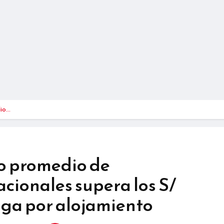
dio…
o promedio de
acionales supera los S/
aga por alojamiento