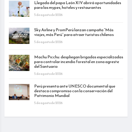
Llegada del papa León XIV abrirá oportunidades
para las mypes, hoteles y restaurantes
5 de agosto de 2026
Sky Airline y PromPerú lanzan campaña “Más
viajes, más Perú” para atraer turistas chilenos
5 de agosto de 2026
Machu Picchu: despliegan brigadas especializadas
para controlar incendio forestal en zona agreste
del Santuario
5 de agosto de 2026
Perú presenta ante UNESCO documental que
destaca compromiso con la conservación del
Patrimonio Mundial
5 de agosto de 2026