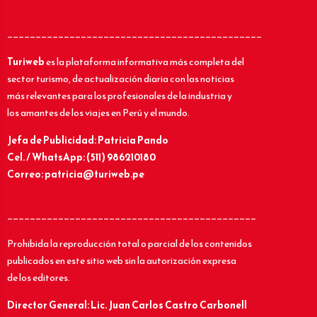
_____________________________________________
Turiweb
es la plataforma informativa más completa del
sector turismo, de actualización diaria con las noticias
más relevantes para los profesionales de la industria y
los amantes de los viajes en Perú y el mundo.
Jefa de Publicidad: Patricia Pando
Cel. / WhatsApp: (511) 986210180
Correo: patricia@turiweb.pe
____________________________________________
Prohibida la reproducción total o parcial de los contenidos
publicados en este sitio web sin la autorización expresa
de los editores.
Director General: Lic.
Juan Carlos Castro Carbonell