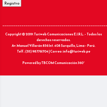
______________________________________________________
Copyright © 2019: Turiweb Comunicaciones E.I.R.L. – Todos los
derechos reservados.
Av. Manuel Villarán 856 Int. 408 Surquillo, Lima – Perú.
Telf.: (511) 987761704 | Correo: info@turiweb.pe
Powered by
TBCOM Comunicación 360°