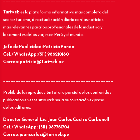
Turiweb
es la plataforma informativa más completa del
sector turismo, de actualización diaria con las noticias
más relevantes para los profesionales de la industria y
los amantes de los viajes en Perú y el mundo.
Jefa de Publicidad: Patricia Pando
Cel. / WhatsApp: (511) 986210180
Correo: patricia@turiweb.pe
____________________________________________
Prohibida la reproducción total o parcial de los contenidos
publicados en este sitio web sin la autorización expresa
de los editores.
Director General: Lic.
Juan Carlos Castro Carbonell
Cel. / WhatsApp: (511) 987761704
Correo: juancarlos@turiweb.pe