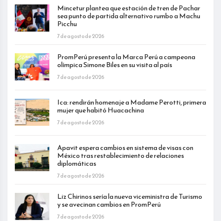
Mincetur plantea que estación de tren de Pachar
sea punto de partida alternativo rumbo a Machu
Picchu
7 de agosto de 2026
PromPerú presenta la Marca Perú a campeona
olímpica Simone Biles en su visita al país
7 de agosto de 2026
Ica: rendirán homenaje a Madame Perotti, primera
mujer que habitó Huacachina
7 de agosto de 2026
Apavit espera cambios en sistema de visas con
México tras restablecimiento de relaciones
diplomáticas
7 de agosto de 2026
Liz Chirinos sería la nueva viceministra de Turismo
y se avecinan cambios en PromPerú
7 de agosto de 2026